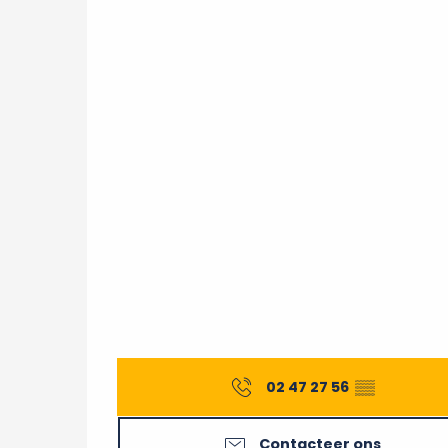
02 47 27 56
▒▒
Contacteer ons