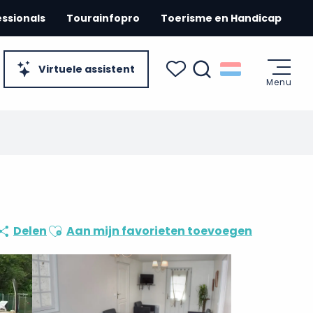
essionals
Tourainfopro
Toerisme en Handicap
Virtuele assistent
Menu
Zoek op
Voir les favoris
Ajouter aux favoris
Delen
Aan mijn favorieten toevoegen