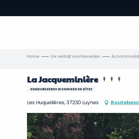
Aller
au
-
contenu
principal
,
s
ngen
Home
Uw verblijf voorbereiden
Accommodat
La Jacqueminière
GEMEUBILEERDE WONINGEN EN GÎTES
Les Huquelières, 37230 Luynes
Routebesc