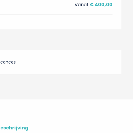
Vanaf
€ 400,00
acances
eschrijving