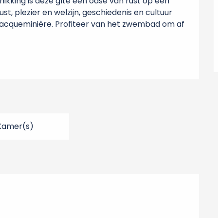
king is deze gîte een oase van rust op een 
st, plezier en welzijn, geschiedenis en cultuur 
la Jacqueminière. Profiteer van het zwembad om af 
Kamer(s)