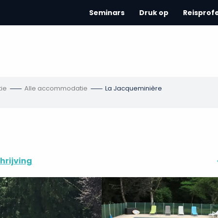
Seminars
Druk op
Reisprof
ie
Alle accommodatie
La Jacqueminière
hrijving