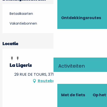
Betaalkaarten
Ontdekkingsroutes
Vakantiebonnen
Locatie
La Ligeris
Activiteiten
29 RUE DE TOURS, 37140 Chouzé-sur-Loire
Routebeschrijving
Met de fiets
Op het