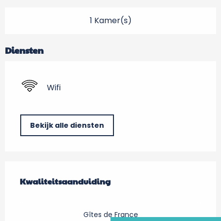
1 Kamer(s)
Diensten
Wifi
Bekijk alle diensten
Dienstverlening
Kwaliteitsaanduiding
Kwaliteitsaanduiding
Gîtes de France