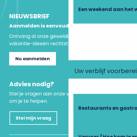
Een weekend aan het 
NIEUWSBRIEF
Aanmelden is eenvoudig
Ontvang al onze geweldige aanbiedingen en
vakantie-ideeën rechtstreeks in je inbox.
Nu aanmelden
Uw verblijf voorbere
Advies nodig?
Stel je vragen aan onze virtuele assistent, die er is
om je te helpen.
Restaurants en gastr
Stel mijn vraag
Vervoer / Hoe kom je e