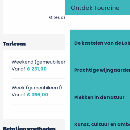
Ontdek Touraine
Gîtes de France
Tarieven
De kastelen van de Loi
Weekend (gemeubileerd)
Vanaf
€ 231,00
Prachtige wijngaarde
Week (gemeubileerd)
Vanaf
€ 356,00
Plekken in de natuur
Kunst, cultuur en am
Betalingsmethoden