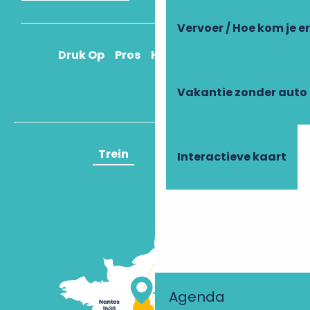
Vervoer / Hoe kom je e
Druk Op
Pros
Hoe kom ik daar?
Vakantie zonder auto
Trein
Vliegtuig
Interactieve kaart
Agenda