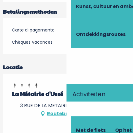
Kunst, cultuur en am
Betalingsmethoden
Carte di pagamento
Ontdekkingsroutes
Chèques Vacances
Locatie
Activiteiten
La Métairie d'Ussé
3 RUE DE LA METAIRIE, 37420 Rigny-Ussé
Routebeschrijving
Met de fiets
Op het