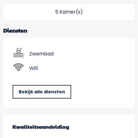
5 Kamer(s)
Diensten
Zwembad
Wifi
Bekijk alle diensten
Dienstverlening
Kwaliteitsaanduiding
Kwaliteitsaanduiding