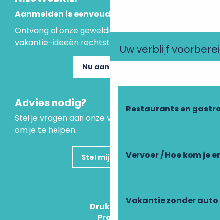
Aanmelden is eenvoudig
Ontvang al onze geweldige aanbiedingen en
vakantie-ideeën rechtstreeks in je inbox.
Uw verblijf voorbere
Nu aanmelden
Advies nodig?
Restaurants en gastr
Stel je vragen aan onze virtuele assistent, die er is
om je te helpen.
Vervoer / Hoe kom je e
Stel mijn vraag
Vakantie zonder auto
Druk Op
Pros