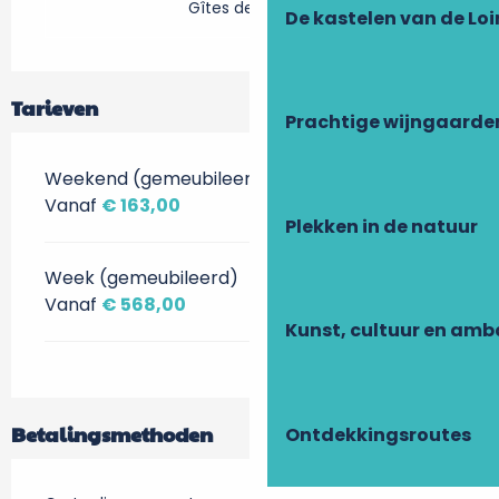
Gîtes de France
De kastelen van de Loi
Tarieven
Prachtige wijngaarde
Weekend (gemeubileerd)
Vanaf
€ 163,00
Plekken in de natuur
Week (gemeubileerd)
Vanaf
€ 568,00
Kunst, cultuur en am
Betalingsmethoden
Ontdekkingsroutes