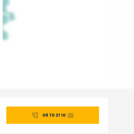
Openingstijden en conta
06 70 21 10
▒▒