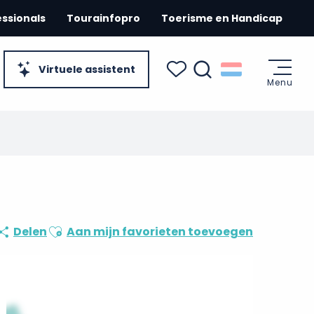
essionals
Tourainfopro
Toerisme en Handicap
Virtuele assistent
Menu
Zoek op
Voir les favoris
Ajouter aux favoris
Delen
Aan mijn favorieten toevoegen