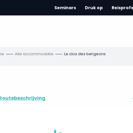
Seminars
Druk op
Reisprof
ie
Alle accommodatie
Le clos des bergeons
Routebeschrijving