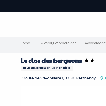
Aller
au
-
contenu
principal
,
s
ngen
Home
Uw verblijf voorbereiden
Accommodat
Le clos des bergeons
GEMEUBILEERDE WONINGEN EN GÎTES
2 route de Savonnieres, 37510 Berthenay