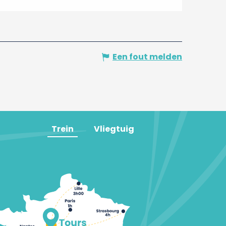
Een fout melden
Trein
Vliegtuig