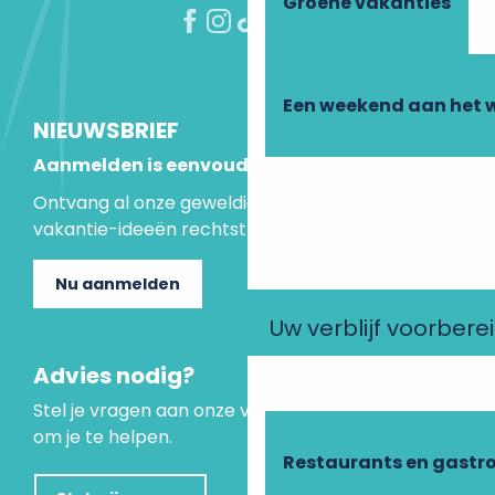
Groene vakanties
Een weekend aan het 
NIEUWSBRIEF
Aanmelden is eenvoudig
Ontvang al onze geweldige aanbiedingen en
vakantie-ideeën rechtstreeks in je inbox.
Nu aanmelden
Uw verblijf voorbere
Advies nodig?
Stel je vragen aan onze virtuele assistent, die er is
om je te helpen.
Restaurants en gastr