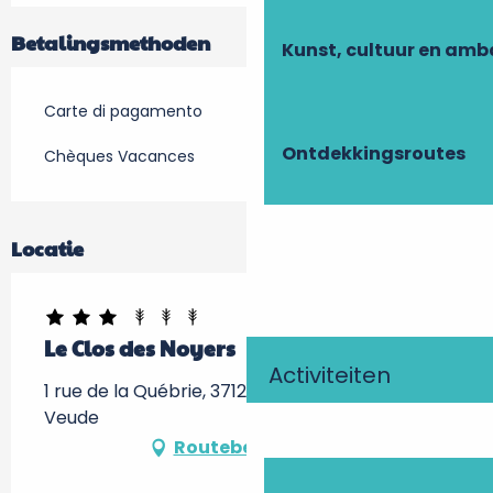
Betalingsmethoden
Kunst, cultuur en am
Carte di pagamento
Ontdekkingsroutes
Chèques Vacances
Locatie
Le Clos des Noyers
Activiteiten
1 rue de la Québrie, 37120 Champigny-sur-
Veude
Routebeschrijving