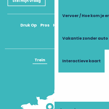
Stel mijn vraag
Vervoer / Hoe kom je e
Druk Op
Pros
Hoe kom ik daar?
Vakantie zonder auto
Trein
Vliegtuig
Interactieve kaart