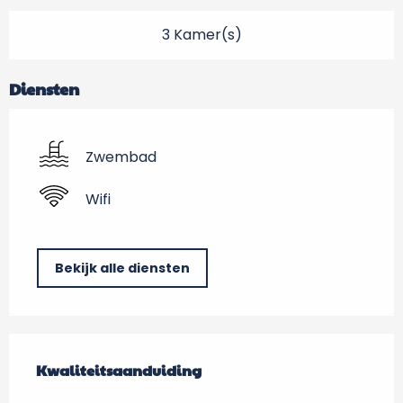
3 Kamer(s)
Diensten
Zwembad
Wifi
Bekijk alle diensten
Dienstverlening
Kwaliteitsaanduiding
Kwaliteitsaanduiding