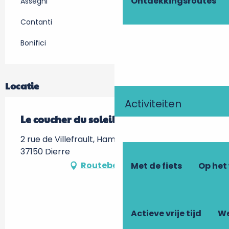
Ontdekkingsroutes
Assegni
Contanti
Bonifici
Locatie
Activiteiten
Le coucher du soleil
2 rue de Villefrault, Hameau de Villefrault,
37150 Dierre
Routebeschrijving
Met de fiets
Op het
Actieve vrije tijd
We