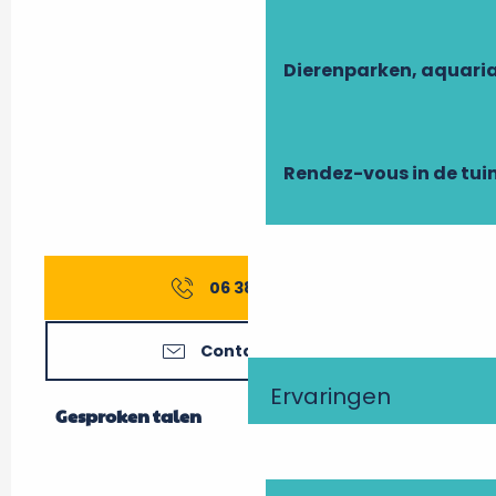
Dierenparken, aquari
Rendez-vous in de tui
06 38 15 29
▒▒
Contacteer ons
Ervaringen
Gesproken talen
Gesproken talen