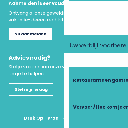
Aanmelden is eenvoudig
Ontvang al onze geweldige aanbiedingen en
vakantie-ideeën rechtstreeks in je inbox.
Nu aanmelden
Uw verblijf voorbere
Advies nodig?
Stel je vragen aan onze virtuele assistent, die er is
om je te helpen.
Restaurants en gastr
Stel mijn vraag
Vervoer / Hoe kom je e
Druk Op
Pros
Hoe kom ik daar?