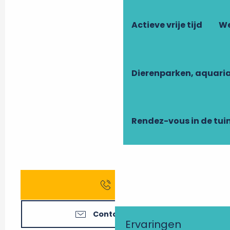
Actieve vrije tijd
We
Dierenparken, aquari
Rendez-vous in de tui
Bel
Contacteer ons
Ervaringen