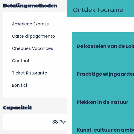
Betalingsmethoden
Ontdek Touraine
American Express
Carte di pagamento
De kastelen van de Loi
Chèques Vacances
Contanti
Ticket Ristorante
Prachtige wijngaarde
Bonifici
Plekken in de natuur
Capaciteit
38 Personen
Kunst, cultuur en am