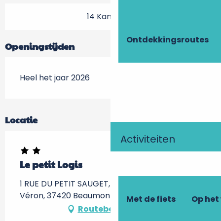
14 Kamer(s)
Ontdekkingsroutes
Openingstijden
Heel het jaar 2026
Locatie
Activiteiten
Le petit Logis
1 RUE DU PETIT SAUGET, zone d'activités du
Véron, 37420 Beaumont-en-Véron
Met de fiets
Op het
Routebeschrijving