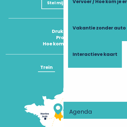
Vervoer / Hoe kom je e
Stel mijn vraag
Vakantie zonder auto
Druk Op
Pros
Hoe kom ik daar?
Interactieve kaart
Trein
Vliegtuig
Agenda