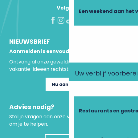
Volg ons!
Een weekend aan het 
NIEUWSBRIEF
Aanmelden is eenvoudig
Ontvang al onze geweldige aanbiedingen en
vakantie-ideeën rechtstreeks in je inbox.
Uw verblijf voorbere
Nu aanmelden
Advies nodig?
Restaurants en gastr
Stel je vragen aan onze virtuele assistent, die er is
om je te helpen.