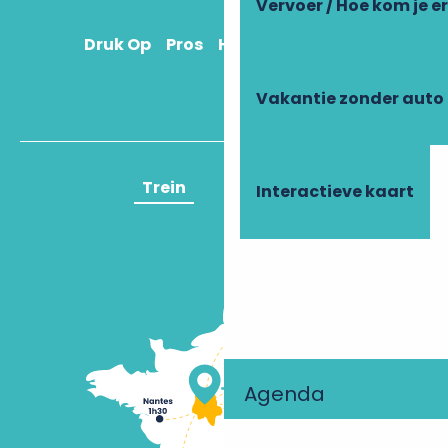
Vervoer / Hoe kom je e
Druk Op
Pros
Hoe kom ik daar?
Vakantie zonder auto
Trein
Vliegtuig
Interactieve kaart
Agenda