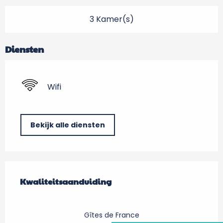
3 Kamer(s)
Diensten
Wifi
Bekijk alle diensten
Dienstverlening
Kwaliteitsaanduiding
Kwaliteitsaanduiding
Gîtes de France