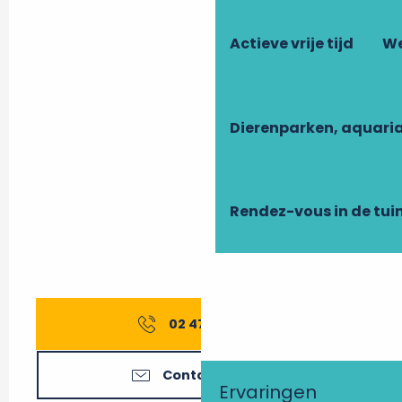
Actieve vrije tijd
We
Dierenparken, aquari
Rendez-vous in de tui
02 47 27 56
▒▒
Contacteer ons
Ervaringen