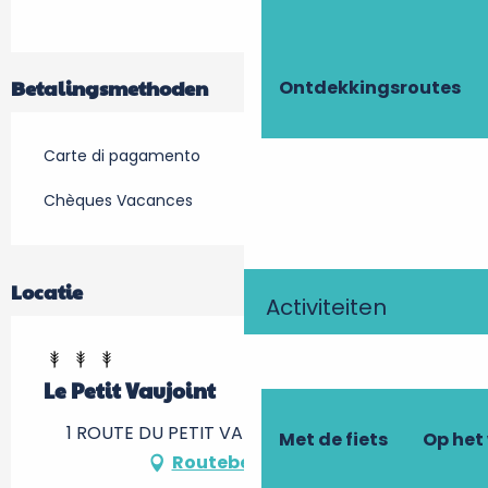
Betalingsmethoden
Ontdekkingsroutes
Carte di pagamento
Chèques Vacances
Locatie
Activiteiten
Le Petit Vaujoint
1 ROUTE DU PETIT VAUJOINT, 37190 Cheillé
Met de fiets
Op het
Routebeschrijving