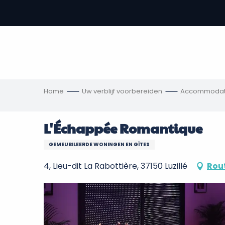
Aller
au
-
contenu
principal
,
s
ngen
Home
Uw verblijf voorbereiden
Accommodat
L'Échappée Romantique
GEMEUBILEERDE WONINGEN EN GÎTES
4, Lieu-dit La Rabottière, 37150 Luzillé
Rou