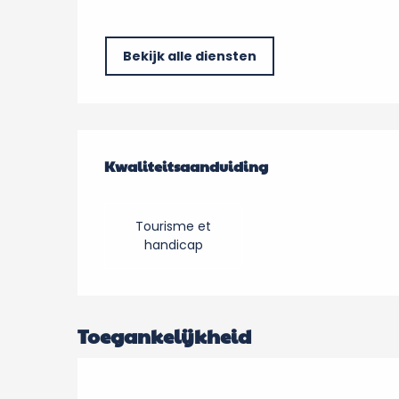
Bekijk alle diensten
Dienstverlening
Kwaliteitsaanduiding
Kwaliteitsaanduiding
Tourisme et
handicap
Toegankelijkheid