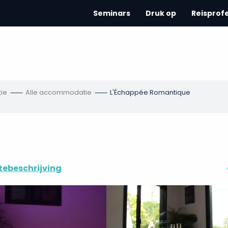
Seminars
Druk op
Reisprof
ie
Alle accommodatie
L'Échappée Romantique
tebeschrijving