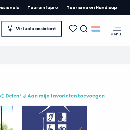
essionals
Tourainfopro
Toerisme en Handicap
Virtuele assistent
Menu
Zoek op
Voir les favoris
Ajouter aux favoris
Delen
Aan mijn favorieten toevoegen