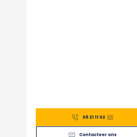
06 21 11 02
▒▒
Contacteer ons