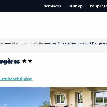
Seminars
Druk op
Reisprof
ie
Alle accommodatie
Les Agapanthes - Meublé Fougères
ugères
utebeschrijving