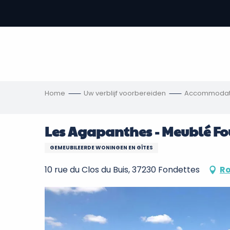
Aller
au
-
contenu
principal
,
s
ngen
Home
Uw verblijf voorbereiden
Accommodat
Les Agapanthes - Meublé Fo
GEMEUBILEERDE WONINGEN EN GÎTES
10 rue du Clos du Buis, 37230 Fondettes
Ro