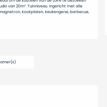
deaal om de kastelen van de Loire te bezoeken 
dio van 20m². Tuinniveau. Ingericht met alle 
 magnetron, kookplaten, keukengerei, barbecue, 
Kamer(s)