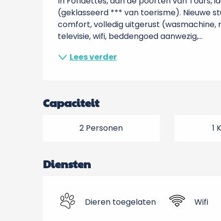
In Fondettes, aan de poorten van Tours, i
(geklasseerd *** van toerisme). Nieuwe stu
comfort, volledig uitgerust (wasmachine,
televisie, wifi, beddengoed aanwezig,...
Lees verder
Capaciteit
2 Personen
1 
Diensten
Dieren toegelaten
Wifi