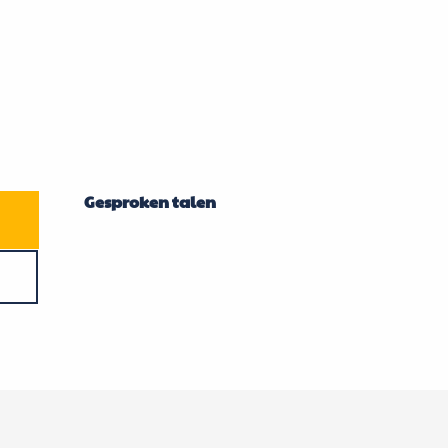
Gesproken talen
Gesproken talen