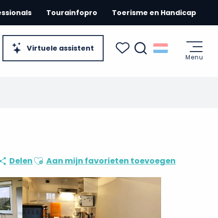
essionals
Tourainfopro
Toerisme en Handicap
Virtuele assistent
Menu
Zoek op
Voir les favoris
Ajouter aux favoris
Delen
Aan mijn favorieten toevoegen