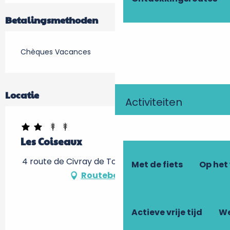
Betalingsmethoden
Chèques Vacances
Locatie
Activiteiten
Les Coiseaux
4 route de Civray de Touraine, 37400 Amboise
Met de fiets
Op het
Routebeschrijving
Actieve vrije tijd
We