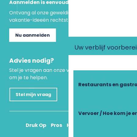
Aanmelden is eenvoudig
Ontvang al onze geweldige aanbiedingen en
vakantie-ideeën rechtstreeks in je inbox.
Nu aanmelden
Uw verblijf voorbere
Advies nodig?
Stel je vragen aan onze virtuele assistent, die er is
om je te helpen.
Restaurants en gastr
Stel mijn vraag
Vervoer / Hoe kom je e
Druk Op
Pros
Hoe kom ik daar?