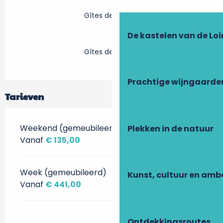
Gîtes de France
De kastelen van de Loi
Gîtes de France
Prachtige wijngaarde
Tarieven
Weekend (gemeubileerd)
Plekken in de natuur
Vanaf
€ 135,00
Week (gemeubileerd)
Kunst, cultuur en am
Vanaf
€ 441,00
Ontdekkingsroutes