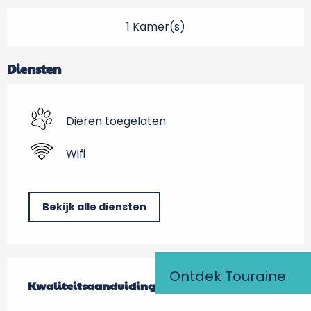
1 Kamer(s)
Diensten
Dieren toegelaten
Wifi
Bekijk alle diensten
Dienstverlening
Ontdek Touraine
Kwaliteitsaanduiding
Kwaliteitsaanduiding