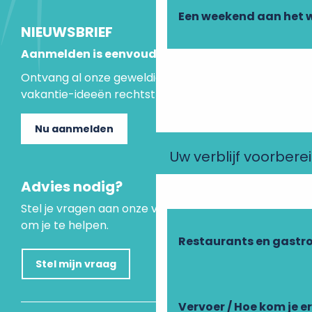
Een weekend aan het 
NIEUWSBRIEF
Aanmelden is eenvoudig
Ontvang al onze geweldige aanbiedingen en
vakantie-ideeën rechtstreeks in je inbox.
Nu aanmelden
Uw verblijf voorbere
Advies nodig?
Stel je vragen aan onze virtuele assistent, die er is
om je te helpen.
Restaurants en gastr
Stel mijn vraag
Vervoer / Hoe kom je e