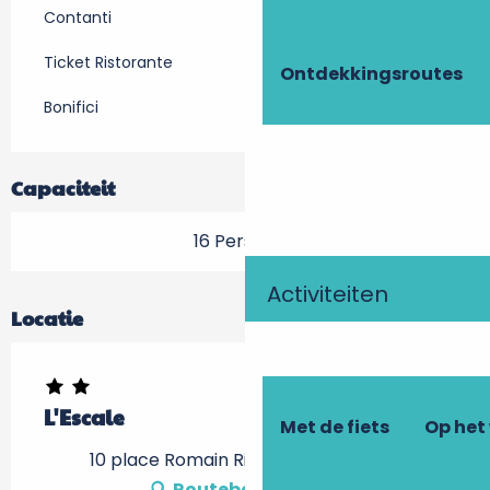
Contanti
Ticket Ristorante
Ontdekkingsroutes
Bonifici
Capaciteit
16 Personen
Activiteiten
Locatie
L'Escale
Met de fiets
Op het
10 place Romain Rideau, 37800 Ports
Routebeschrijving