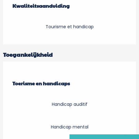
Kwaliteitsaanduiding
Kwaliteitsaanduiding
Tourisme et handicap
Toegankelijkheid
Toerisme en handicaps
Toerisme en handicaps
Handicap auditif
Handicap mental