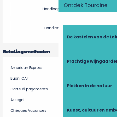
Ontdek Touraine
Handicap moteur
Handicap visuel
De kastelen van de Loi
Betalingsmethoden
Prachtige wijngaarde
American Express
Buoni CAF
Plekken in de natuur
Carte di pagamento
Assegni
Kunst, cultuur en am
Chèques Vacances