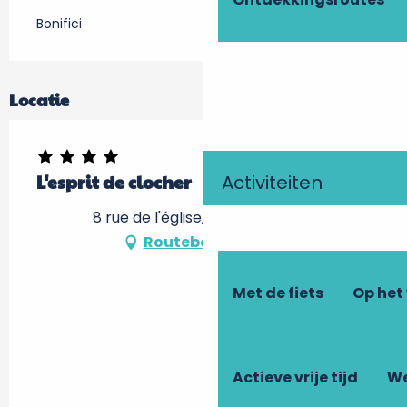
Bonifici
Locatie
Activiteiten
L'esprit de clocher
8 rue de l'église, 37220 Theneuil
Routebeschrijving
Met de fiets
Op het
Actieve vrije tijd
We