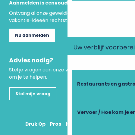
Aanmelden is eenvoudig
Ontvang al onze geweldige aanbiedingen en
vakantie-ideeën rechtstreeks in je inbox.
Nu aanmelden
Uw verblijf voorbere
Advies nodig?
Stel je vragen aan onze virtuele assistent, die er is
om je te helpen.
Restaurants en gastr
Stel mijn vraag
Vervoer / Hoe kom je e
Druk Op
Pros
Hoe kom ik daar?