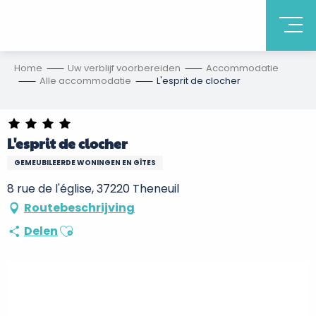
Home
Uw verblijf voorbereiden
Accommodatie
Alle accommodatie
L'esprit de clocher
L'esprit de clocher
GEMEUBILEERDE WONINGEN EN GÎTES
8 rue de l'église, 37220 Theneuil
Routebeschrijving
Ajouter aux favoris
Delen