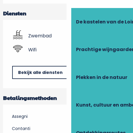
Diensten
De kastelen van de Loi
Zwembad
Prachtige wijngaarde
Wifi
Bekijk alle diensten
Plekken in de natuur
Betalingsmethoden
Kunst, cultuur en am
Assegni
Contanti
Ontdekkingsroutes