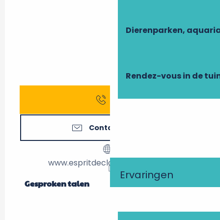
Dierenparken, aquari
Rendez-vous in de tui
Bel
Contacteer ons
www.espritdeclocher.sitew.com
Ervaringen
Gesproken talen
Gesproken talen