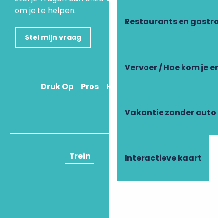
om je te helpen.
Restaurants en gastr
Stel mijn vraag
Vervoer / Hoe kom je e
Druk Op
Pros
Hoe kom ik daar?
Vakantie zonder auto
Trein
Vliegtuig
Interactieve kaart