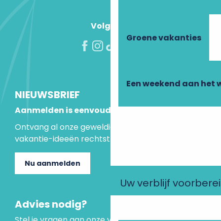
Volg ons!
Groene vakanties
Een weekend aan het 
NIEUWSBRIEF
Aanmelden is eenvoudig
Ontvang al onze geweldige aanbiedingen en
vakantie-ideeën rechtstreeks in je inbox.
Nu aanmelden
Uw verblijf voorbere
Advies nodig?
Stel je vragen aan onze virtuele assistent, die er is