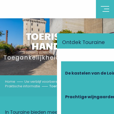
TOERISME EN
HANDICAP
Ontdek Touraine
Toegankelijkheid voor iedereen!
De kastelen van de Loi
Home
Uw verblijf voorbereiden
Praktische informatie
Toerisme en Handicap
Prachtige wijngaarde
In Touraine bieden meer dan honderd