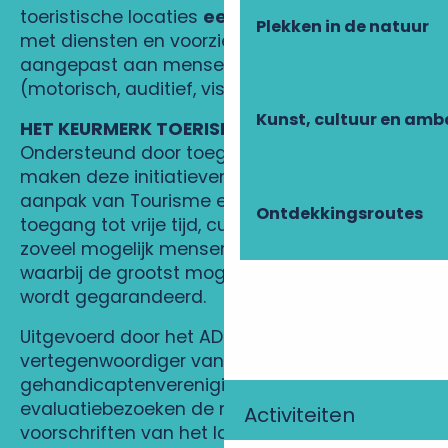
toeristische locaties
een inclusief aanbod
,
Plekken in de natuur
met diensten en voorzieningen die zijn
aangepast aan mensen met een handicap
(motorisch, auditief, visueel, mentaal).
Kunst, cultuur en am
HET KEURMERK TOERISME EN HANDICAP
Ondersteund door toegewijde professionals,
maken deze initiatieven deel uit van de
aanpak van Tourisme et Handicap om de
Ontdekkingsroutes
toegang tot vrije tijd, cultuur en vakanties voor
zoveel mogelijk mensen te bevorderen,
waarbij de grootst mogelijke onafhankelijkheid
wordt gegarandeerd.
Uitgevoerd door het ADT van Touraine en een
vertegenwoordiger van een
gehandicaptenvereniging, controleren de
evaluatiebezoeken de naleving van de
Activiteiten
voorschriften van het label (reglementaire