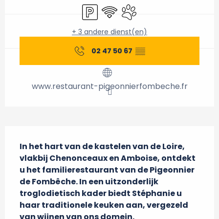
Parkeerplaats
Wifi
Dieren toegelaten
+ 3 andere dienst(en)
02 47 50 67
▒▒
www.restaurant-pigeonnierfombeche.fr
Beschrijving
In het hart van de kastelen van de Loire, 
vlakbij Chenonceaux en Amboise, ontdekt 
u het familierestaurant van de Pigeonnier 
de Fombêche. In een uitzonderlijk 
troglodietisch kader biedt Stéphanie u 
haar traditionele keuken aan, vergezeld 
van wijnen van ons domein.