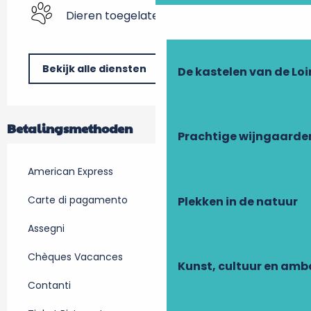
Dieren toegelaten
Bekijk alle diensten
De kastelen van de Loi
Betalingsmethoden
Prachtige wijngaarde
American Express
Carte di pagamento
Plekken in de natuur
Assegni
Chèques Vacances
Kunst, cultuur en am
Contanti