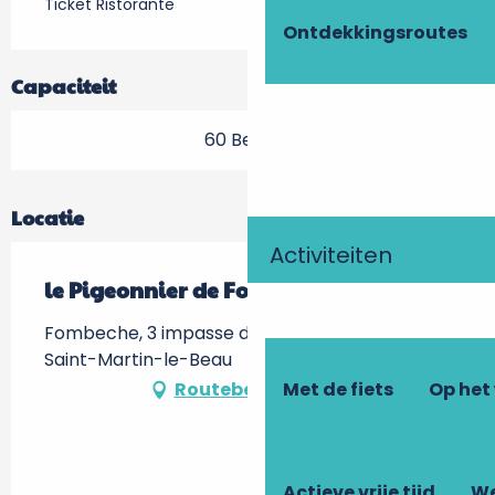
Ticket Ristorante
Ontdekkingsroutes
Capaciteit
60 Bestek
Locatie
Activiteiten
le Pigeonnier de Fombeche
Fombeche, 3 impasse du pigeonnier, 37270
Saint-Martin-le-Beau
Met de fiets
Op het
Routebeschrijving
Actieve vrije tijd
We