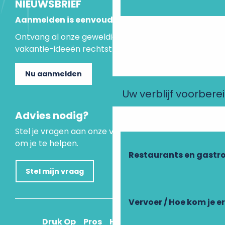
NIEUWSBRIEF
Aanmelden is eenvoudig
Ontvang al onze geweldige aanbiedingen en
vakantie-ideeën rechtstreeks in je inbox.
Nu aanmelden
Uw verblijf voorbere
Advies nodig?
Stel je vragen aan onze virtuele assistent, die er is
om je te helpen.
Restaurants en gastr
Stel mijn vraag
Vervoer / Hoe kom je e
Druk Op
Pros
Hoe kom ik daar?