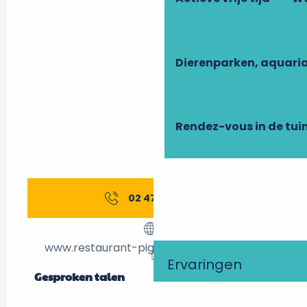
Dierenparken, aquari
Rendez-vous in de tui
02 47 50 67
▒▒
www.restaurant-pigeonnierfombeche.fr
Ervaringen
Gesproken talen
Gesproken talen