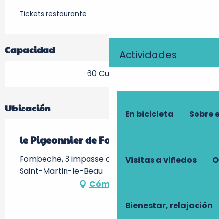
Tickets restaurante
Capacidad
Actividades
60 Cubierto
Ubicación
En bicicleta
Sobre 
le Pigeonnier de Fombeche
Fombeche, 3 impasse du pigeonnier, 37270
Visitas a viñedos
O
Saint-Martin-le-Beau
Cómo llegar
Bienestar, relajación