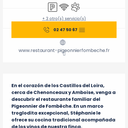
Aparcamiento
Wifi
Se aceptan animales
+ 3 otro(s) servicio(s)
02 47 50 67
▒▒
www.restaurant-pigeonnierfombeche.fr
Descripción
En el corazón de los Castillos del Loira, 
cerca de Chenonceaux y Amboise, venga a 
descubrir el restaurante familiar del 
Pigeonnier de Fombêche. En un marco 
troglodita excepcional, Stéphanie le 
ofrece su cocina tradicional acompañada 
de los vinos de nuestra finca.