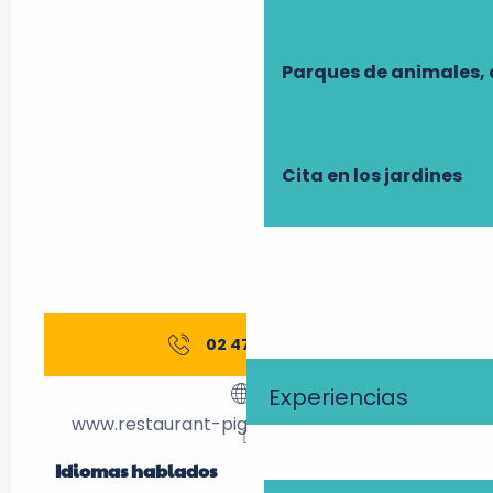
Parques de animales, 
Cita en los jardines
02 47 50 67
▒▒
Experiencias
www.restaurant-pigeonnierfombeche.fr
Idiomas hablados
Idiomas hablados