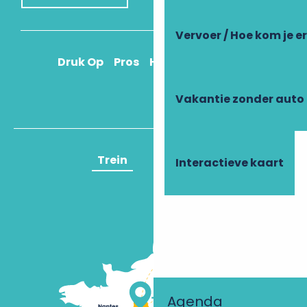
Vervoer / Hoe kom je e
Druk Op
Pros
Hoe kom ik daar?
Vakantie zonder auto
Trein
Vliegtuig
Interactieve kaart
Agenda