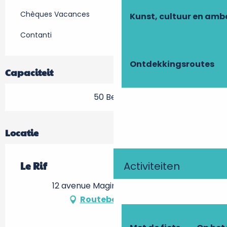
Chèques Vacances
Kunst, cultuur en am
Contanti
Ontdekkingsroutes
Capaciteit
50 Bestek
Locatie
Activiteiten
Le Rif
12 avenue Maginot, 37100 Tours
Routebeschrijving