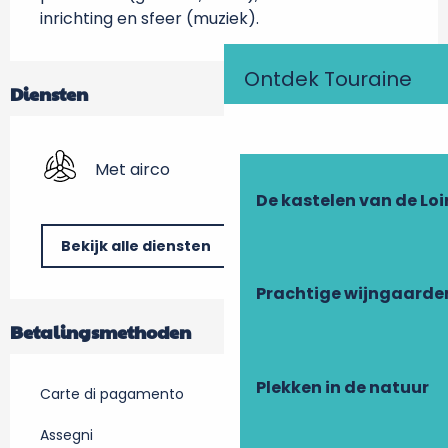
inrichting en sfeer (muziek).
Ontdek Touraine
Diensten
Met airco
De kastelen van de Loi
Bekijk alle diensten
Prachtige wijngaarde
Betalingsmethoden
Plekken in de natuur
Carte di pagamento
Assegni