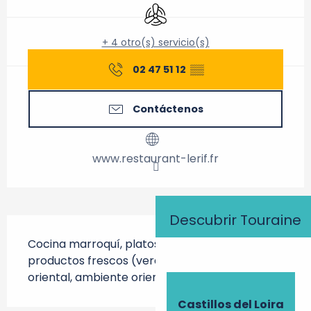
Aire Acondicionado
+ 4 otro(s) servicio(s)
02 47 51 12
▒▒
Contáctenos
www.restaurant-lerif.fr
Descubrir Touraine
Descripción
Cocina marroquí, platos para llevar, 
productos frescos (verduras, carne), marco 
oriental, ambiente oriental (música).
Castillos del Loira