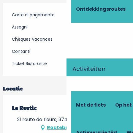
Ontdekkingsroutes
Carte di pagamento
Assegni
Chèques Vacances
Contanti
Ticket Ristorante
Activiteiten
Locatie
Met de fiets
Op het
Le Rustic
21 route de Tours, 37400 Lussault-sur-Loire
Routebeschrijving
Actieve vrije tijd
We