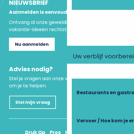
NIEUWSBRIEF
Aanmelden is eenvoudig
Ontvang al onze geweldige aanbiedingen en
vakantie-ideeën rechtstreeks in je inbox.
Nu aanmelden
Uw verblijf voorbere
Advies nodig?
Stel je vragen aan onze virtuele assistent, die er is
om je te helpen.
Restaurants en gastr
Stel mijn vraag
Vervoer / Hoe kom je e
Druk Op
Pros
Hoe kom ik daar?