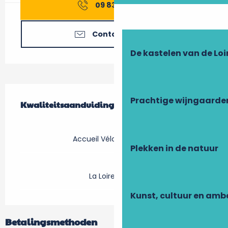
09 83 77 46
▒▒
Contacteer ons
De kastelen van de Loi
Dienstverlening
Prachtige wijngaarde
Kwaliteitsaanduiding
Kwaliteitsaanduiding
Accueil Vélo restaurant
Plekken in de natuur
La Loire à Vélo
Kunst, cultuur en am
Betalingsmethoden