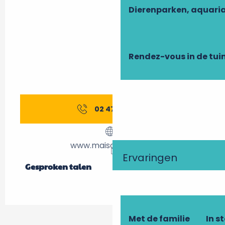
Dierenparken, aquari
Rendez-vous in de tui
02 47 61 48
▒▒
www.maison-gloria.fr
Ervaringen
Gesproken talen
Gesproken talen
Met de familie
In s