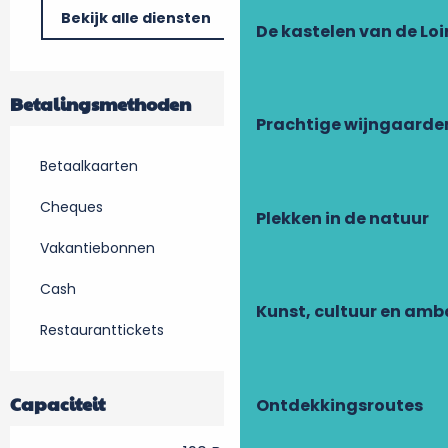
Bekijk alle diensten
De kastelen van de Loi
Betalingsmethoden
Prachtige wijngaarde
Betaalkaarten
Cheques
Plekken in de natuur
Vakantiebonnen
Cash
Kunst, cultuur en am
Restauranttickets
Capaciteit
Ontdekkingsroutes