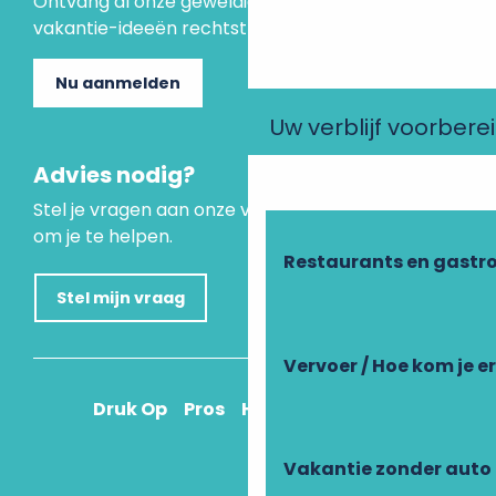
Ontvang al onze geweldige aanbiedingen en
vakantie-ideeën rechtstreeks in je inbox.
Nu aanmelden
Uw verblijf voorbere
Advies nodig?
Stel je vragen aan onze virtuele assistent, die er is
om je te helpen.
Restaurants en gastr
Stel mijn vraag
Vervoer / Hoe kom je e
Druk Op
Pros
Hoe kom ik daar?
Vakantie zonder auto