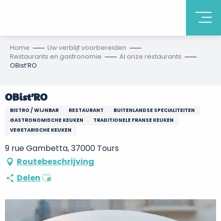
Home
Uw verblijf voorbereiden
Restaurants en gastronomie
Al onze restaurants
OBist’RO
OBist’RO
BISTRO / WIJNBAR
RESTAURANT
BUITENLANDSE SPECIALITEITEN
GASTRONOMISCHE KEUKEN
TRADITIONELE FRANSE KEUKEN
VEGETARISCHE KEUKEN
9 rue Gambetta, 37000 Tours
Routebeschrijving
Ajouter aux favoris
Delen