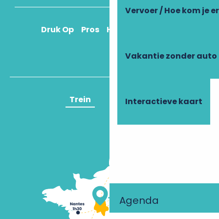
Vervoer / Hoe kom je e
Druk Op
Pros
Hoe kom ik daar?
Vakantie zonder auto
Trein
Vliegtuig
Interactieve kaart
Agenda