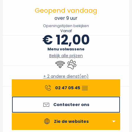
Openingstijden en contactgegevens
Geopend vandaag
over 9 uur
Openingstijden bekijken
Vanaf
€ 12,00
Menu volwassene
Bekijk alle prijzen
Wifi
Dieren toegelaten
+ 2 andere dienst(en)
02 47 05 45
▒▒
Contacteer ons
Zie de websites