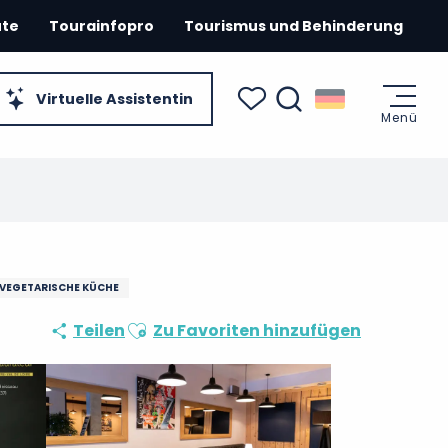
ute
Tourainfopro
Tourismus und Behinderung
Virtuelle Assistentin
Menü
Suche
Voir les favoris
VEGETARISCHE KÜCHE
Ajouter aux favoris
Teilen
Zu Favoriten hinzufügen