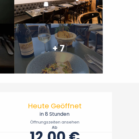
+ 7
Öffnungszeiten & Konta
Heute Geöffnet
in 8 Stunden
Öffnungszeiten ansehen
Ab
12,00 €