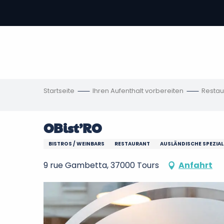
Aller
au
contenu
vous
principal
ch
en
Startseite
Ihren Aufenthalt vorbereiten
Restau
OBist’RO
BISTROS / WEINBARS
RESTAURANT
AUSLÄNDISCHE SPEZIAL
9 rue Gambetta, 37000 Tours
Anfahrt