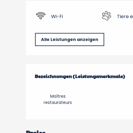
Wi-Fi
Tiere 
Alle Leistungen anzeigen
Leistungensmöglic
Bezeichnungen (Leistungsmerkmale)
Bezeichnungen (Leistungsmerkmale)
Maîtres
restaurateurs
Preise