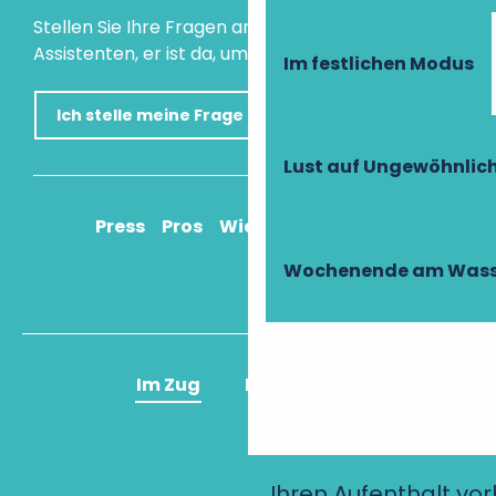
Stellen Sie Ihre Fragen an unseren virtuellen
Assistenten, er ist da, um Ihnen zu helfen.
Im festlichen Modus
Ich stelle meine Frage
Lust auf Ungewöhnlic
Press
Pros
Wie komme ich an?
Wochenende am Wass
Im Zug
Im Flugzeug
Ihren Aufenthalt vo