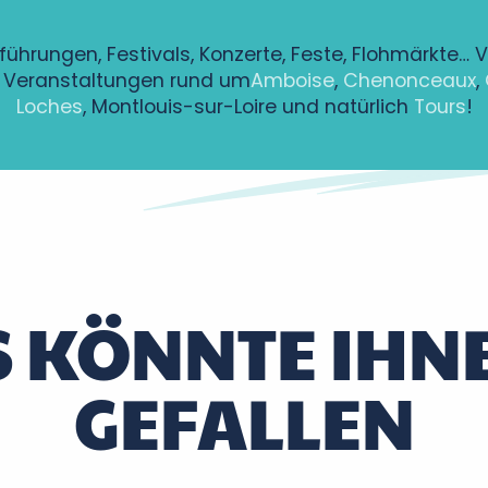
führungen, Festivals, Konzerte, Feste, Flohmärkte… 
Veranstaltungen rund um
Amboise
,
Chenonceaux
,
Loches
, Montlouis-sur-Loire und natürlich
Tours
!
ntenay à Bléré
alovitch
S KÖNNTE IHN
GEFALLEN