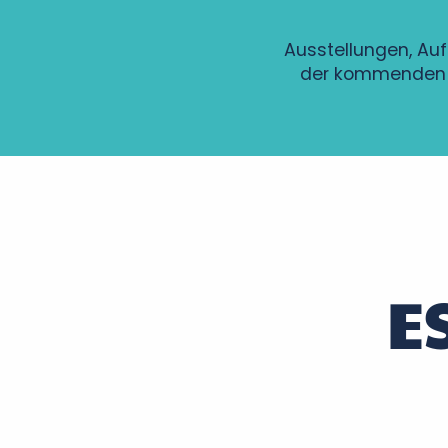
Ausstellungen, Auf
der kommenden 
Sport avec Gaëlle
Soirée Entre deux accords
Soirée Histoire et Terroir au Château de Montpoupon
Apéros-concerts de Noiré
Patrimoines à savourer dans le parc du château de Fo
Soirée d'été en Rabelaisie : Le Théâtre Ambulant Chop
E
A vélo, Tours version « Arty »
Théâtre
Balade-apéro sur le Cher
Gospel, Les grands classiques
Soirées légendaires - Marché nocturne
Visite guidée de Sainte-Maure de Touraine