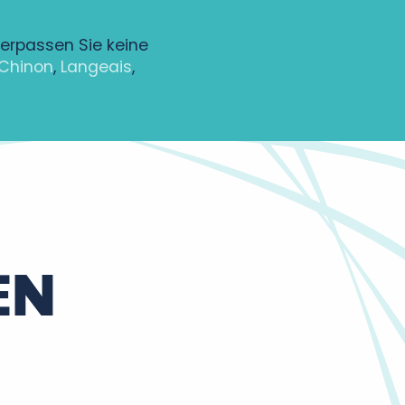
Verpassen Sie keine
Chinon
,
Langeais
,
EN