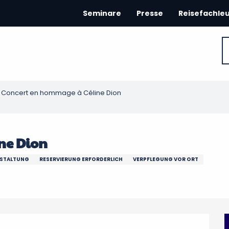
Seminare
Presse
Reisefachle
Concert en hommage à Céline Dion
ne Dion
NSTALTUNG
RESERVIERUNG ERFORDERLICH
VERPFLEGUNG VOR ORT