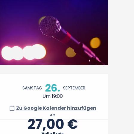
Öffnungszeiten & Konta
26.
SAMSTAG
SEPTEMBER
Um 19:00
Zu Google Kalender hinzufügen
Ab
27,00 €
Volle Preis