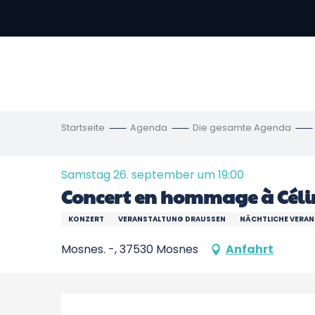
Aller
au
contenu
vous
principal
ch
en
Startseite
Agenda
Die gesamte Agenda
Samstag 26. september um 19:00
Concert en hommage à Céli
KONZERT
VERANSTALTUNG DRAUSSEN
NÄCHTLICHE VERA
Mosnes. -, 37530 Mosnes
Anfahrt
Beschreibung