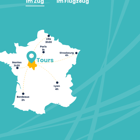
Im Zug
Im Flugzeug