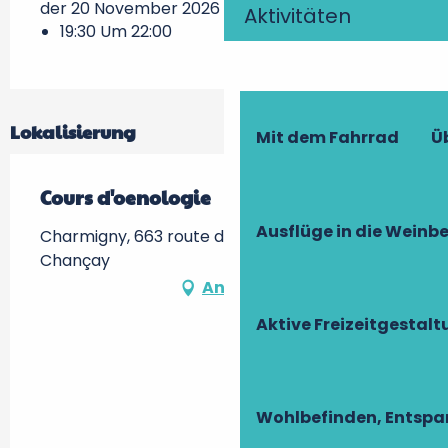
der 20 November 2026
Aktivitäten
19:30 Um 22:00
Lokalisierung
Mit dem Fahrrad
Ü
Cours d'oenologie
Ausflüge in die Weinb
Charmigny, 663 route de la Brenne, -, 37210
Chançay
Anfahrt
Aktive Freizeitgestal
Wohlbefinden, Entsp