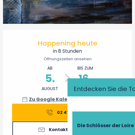
Öffnungszeiten & Kontaktdaten
Happening heute
in 8 Stunden
Öffnungszeiten ansehen
AB
BIS ZUM
5.
16.
Entdecken Sie die T
AUGUST
AUGUST
Zu Google Kalender hinzufügen
02 47 91 42
▒▒
Die Schlösser der Loire
Kontaktieren Sie uns