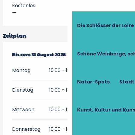
Kostenlos
—
Die Schlösser der Loire
Zeitplan
Schöne Weinberge, sch
vom
Bis zum
27 Juni 2026
31 August 2026
bis zum
31 August 2026
Montag
10:00 - 18:00
Natur-Spots
Städt
Dienstag
10:00 - 18:00
Mittwoch
10:00 - 18:00
Kunst, Kultur und Ku
Donnerstag
10:00 - 18:00