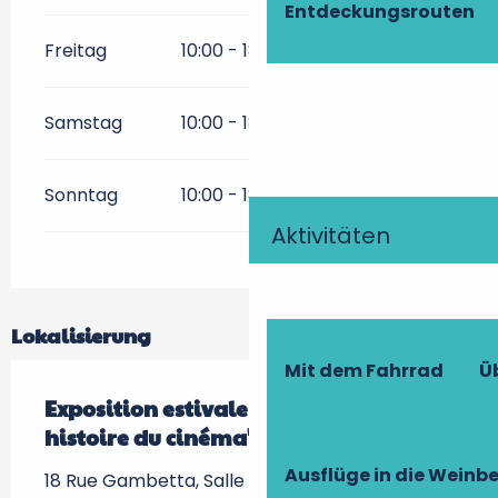
Entdeckungsrouten
Freitag
10:00 - 18:00
Samstag
10:00 - 18:00
Sonntag
10:00 - 18:00
Aktivitäten
Lokalisierung
Mit dem Fahrrad
Ü
Exposition estivale "La grande
histoire du cinéma"
Ausflüge in die Weinb
18 Rue Gambetta, Salle des halles -, 37190