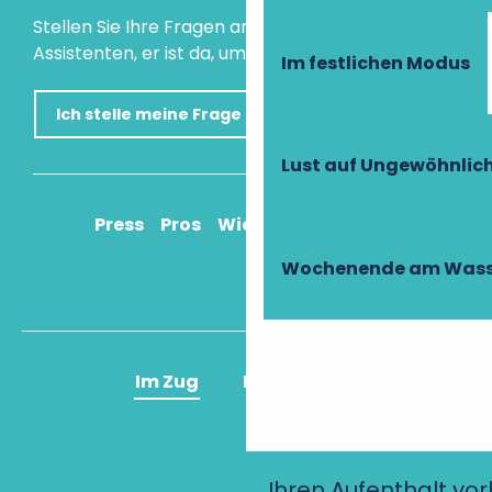
Stellen Sie Ihre Fragen an unseren virtuellen
Assistenten, er ist da, um Ihnen zu helfen.
Im festlichen Modus
Ich stelle meine Frage
Lust auf Ungewöhnlic
Press
Pros
Wie komme ich an?
Wochenende am Wass
Im Zug
Im Flugzeug
Ihren Aufenthalt vo