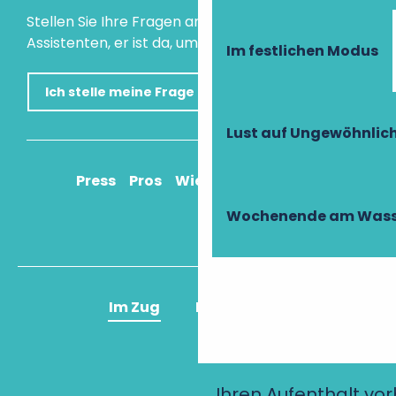
Stellen Sie Ihre Fragen an unseren virtuellen
Assistenten, er ist da, um Ihnen zu helfen.
Im festlichen Modus
Ich stelle meine Frage
Lust auf Ungewöhnlic
Press
Pros
Wie komme ich an?
Wochenende am Wass
Im Zug
Im Flugzeug
Ihren Aufenthalt vo