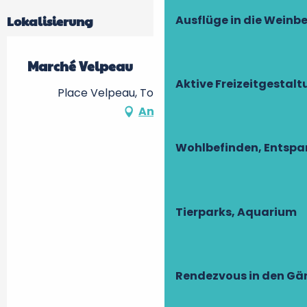
Ausflüge in die Weinb
Lokalisierung
Marché Velpeau
Aktive Freizeitgestal
Place Velpeau, Tours -, 37000 Tours
Anfahrt
Wohlbefinden, Entsp
Tierparks, Aquarium
Rendezvous in den Gä