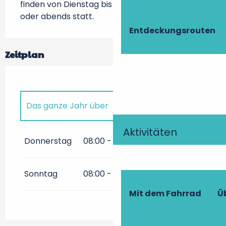
finden von Dienstag bis Sonntag vormittags 
oder abends statt.
Entdeckungsrouten
Zeitplan
Das ganze Jahr über
Aktivitäten
Das ganze Jahr über 2027
Donnerstag
08:00 - 12:30
Das ganze Jahr über 2028
Sonntag
08:00 - 12:30
Das ganze Jahr über 2029
Mit dem Fahrrad
Ü
Das ganze Jahr über 2030