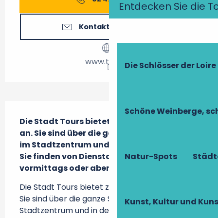
Entdecken Sie die T
Kontaktieren Sie uns
www.tours.fr
Die Schlösser der Loire
Beschreibung
Schöne Weinberge, sch
Die Stadt Tours bietet zahlreiche Märkte 
an. Sie sind über die ganze Stadt verteilt, 
im Stadtzentrum und in den Stadtvierteln. 
Sie finden von Dienstag bis Sonntag 
Natur-Spots
Städt
vormittags oder abends statt.
Die Stadt Tours bietet zahlreiche Märkte an. 
Sie sind über die ganze Stadt verteilt, im 
Kunst, Kultur und Ku
Stadtzentrum und in den Stadtvierteln. Sie 