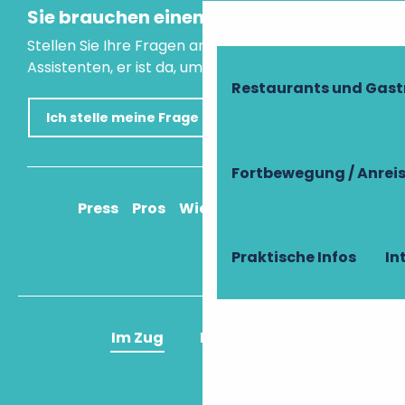
Sie brauchen einen Rat?
Stellen Sie Ihre Fragen an unseren virtuellen
Assistenten, er ist da, um Ihnen zu helfen.
Restaurants und Gas
Ich stelle meine Frage
Fortbewegung / Anrei
Press
Pros
Wie komme ich an?
Praktische Infos
In
Im Zug
Im Flugzeug