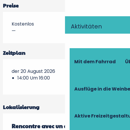
Preise
Kostenlos
Aktivitäten
—
Zeitplan
Mit dem Fahrrad
Ü
der 20 August 2026
14:00 Um 16:00
Ausflüge in die Weinb
Lokalisierung
Aktive Freizeitgestal
Rencontre avec un agriculteur et ses