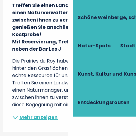
Treffen Sie einen Landwirt, seine Kühe und 
einen Naturverwalter, um die Verbindung 
Schöne Weinberge, sch
zwischen ihnen zu verstehen, und 
genießen Sie anschließend eine kleine 
Kostprobe!

Mit Reservierung, Treffpunkt in Beaulieu, 
Natur-Spots
Städt
neben der Bar Les J
Die Prairies du Roy haben eine Geschichte und 
hinter den Grasflächen verbirgt sich eine 
Kunst, Kultur und Ku
echte Ressource für unsere Landwirtschaft. 
Treffen Sie einen Landwirt, seine Kühe und 
einen Naturmanager, um die Verbindung 
zwischen ihnen zu verstehen. Beenden Sie 
Entdeckungsrouten
diese Begegnung mit einer Kostprobe! Mit...
Mehr anzeigen