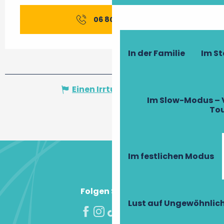
06 80 25 97
▒▒
In der Familie
Im S
Einen Irrtum angeben
Im Slow-Modus – 
To
Im festlichen Modus
Folgen Sie uns!
Lust auf Ungewöhnlic