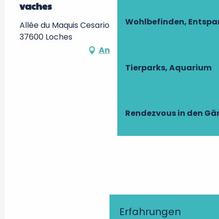
vaches
Wohlbefinden, Entsp
Allée du Maquis Cesario, Prairies du Roy -,
37600 Loches
Anfahrt
Tierparks, Aquarium
Rendezvous in den Gä
Erfahrungen