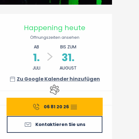
Öffnungszeiten & Konta
Happening heute
Öffnungszeiten ansehen
AB
BIS ZUM
1.
31.
JULI
AUGUST
Zu Google Kalender hinzufügen
Tiere erlaubt
06 81 20 26
▒▒
Kontaktieren Sie uns