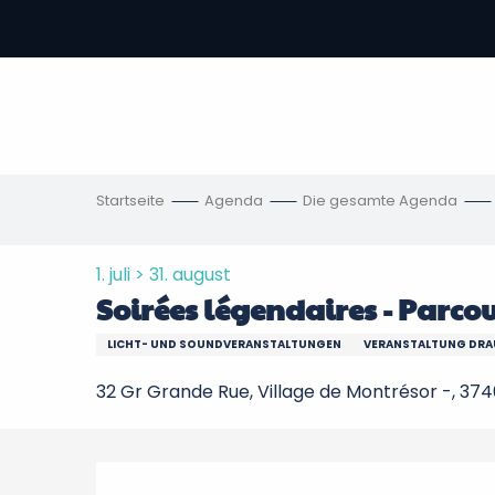
Aller
au
contenu
vous
principal
ch
en
Startseite
Agenda
Die gesamte Agenda
1. juli > 31. august
Soirées légendaires - Parco
LICHT- UND SOUNDVERANSTALTUNGEN
VERANSTALTUNG DRAU
32 Gr Grande Rue, Village de Montrésor -, 37
Beschreibung