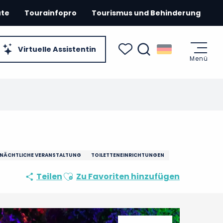
ute
Tourainfopro
Tourismus und Behinderung
Virtuelle Assistentin
Menü
Suche
Voir les favoris
NÄCHTLICHE VERANSTALTUNG
TOILETTENEINRICHTUNGEN
Ajouter aux favoris
Teilen
Zu Favoriten hinzufügen