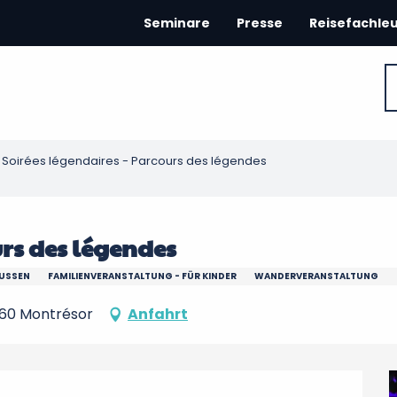
Seminare
Presse
Reisefachle
Soirées légendaires - Parcours des légendes
urs des légendes
SSEN
FAMILIENVERANSTALTUNG - FÜR KINDER
WANDERVERANSTALTUNG
460 Montrésor
Anfahrt