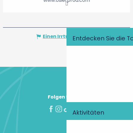
www.osierprod.com
Einen Irrtum angeben
Entdecken Sie die T
Folgen Sie uns!
Aktivitäten