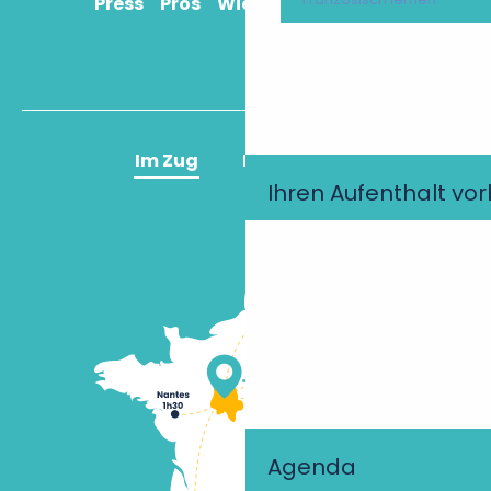
Press
Pros
Wie komme ich an?
Im Zug
Im Flugzeug
Ihren Aufenthalt vo
Agenda