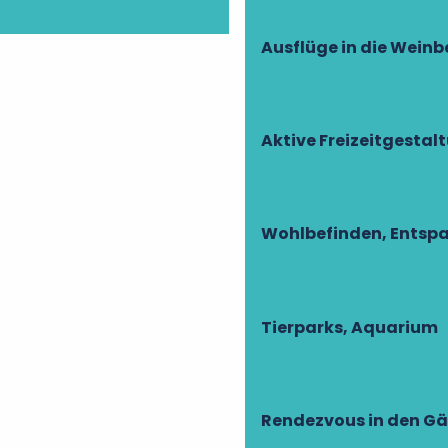
Ausflüge in die Weinb
Aktive Freizeitgestal
Wohlbefinden, Entsp
Tierparks, Aquarium
Rendezvous in den Gä