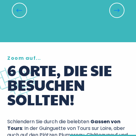
Château d'Azay-le-Rideau
Château Royal d'Amboise
Château et Jardins de Villandry
Cité royale de Loches
Forteresse royale de Chinon
Zoom auf...
6 ORTE, DIE SIE
BESUCHEN
SOLLTEN!
Schlendern Sie durch die belebten
Gassen von
Tours
: In der Guinguette von Tours sur Loire, aber
auch auf den Plätzen Plumereau, Châteauneuf und