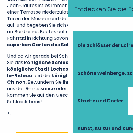
Jean-Jaurès ist es immer sehr angenehm, sich auf
Entdecken Sie die T
einer Terrasse niederzulassen. Stoßen Sie auch die
Türen der Museen und der Kathedrale von Tours
auf, und begeben Sie sich dann an die frische Luft
an Bord eines Bootes auf der Loire oder mit dem
Fahrrad in Richtung Savonnières… und zu den
superben Gärten des Schlosses Villandry
!
Die Schlösser der Loir
Und da wir gerade bei Schlössern sind, besuchen
Sie das
königliche Schloss von Amboise
, die
königliche Stadt Loches
, das
Schloss von Azay-
Schöne Weinberge, sc
le-Rideau
und die
königliche Festung von
Chinon.
Bewundern Sie ihre prächtige Architektur
aus der Renaissance oder dem Mittelalter und
kommen Sie auf den Geschmack des
Städte und Dörfer
Schlosslebens!
>.
Kunst, Kultur und Ku