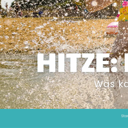
HITZE:
Was ka
Sta