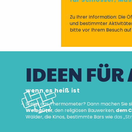
Zu Ihrer Information: Die 
und bestimmter Aktivitäten
bitte vor Ihrem Besuch au
IDEEN FÜR
wenn es heiß ist
Steigt das Thermometer? Dann machen Sie si
Weingüter
, den religiösen Bauwerken,
dem CC
Wälder, die Kinos, bestimmte Bars wie
das „St