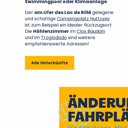
Swimmingpool oder Klimaanlage
.
Der
am Ufer des Lac de Rillé
gelegene
und schattige
Campingplatz Huttopia
ist zum Beispiel ein idealer Rückzugsort.
Die
Höhlenzimmer
im
Clos Baudoin
und im
Troglododo
sind weitere
empfehlenswerte Adressen!
Alle Unterkünfte
ÄNDERU
FAHRPL
für Schlösser, Mus