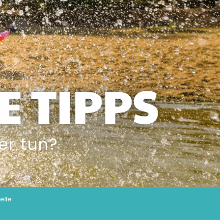
E TIPPS
er tun?
elle