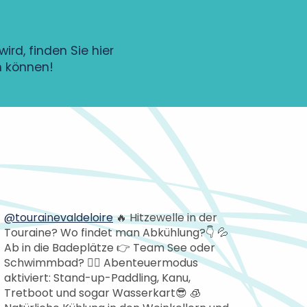
rd, finden Sie hier
n können!
@tourainevaldeloire
🔥 Hitzewelle in der
Touraine? Wo findet man Abkühlung?👇 💦
Ab in die Badeplätze 👉 Team See oder
Schwimmbad? 🚣‍♀️ Abenteuermodus
aktiviert: Stand-up-Paddling, Kanu,
Tretboot und sogar Wasserkart😎 🧊