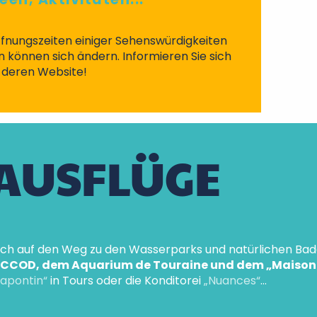
Öffnungszeiten einiger Sehenswürdigkeiten
 können sich ändern. Informieren Sie sich
f deren Website!
 AUSFLÜGE
ch auf den Weg zu den Wasserparks und natürlichen Bade
COD, dem Aquarium de Touraine und dem „Maison de 
rapontin“
in Tours oder die Konditorei
„Nuances“
…