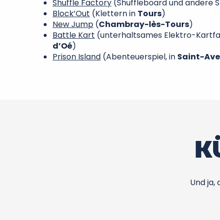
Shuffle Factory
(Shuffleboard und andere S
Block’Out
(Klettern in
Tours
)
New Jump
(
Chambray-lès-Tours
)
Battle Kart
(unterhaltsames Elektro-Kartfa
d’Oé
)
Prison Island
(Abenteuerspiel, in
Saint-Ave
KÜ
Und ja,