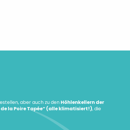
stellen, aber auch zu den
Höhlenkellern der
la Poire Tapée“ (alle klimatisiert!)
, die