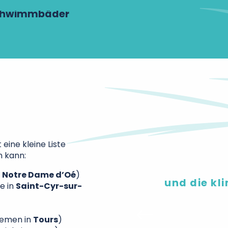
Schwimmbäder
 eine kleine Liste
n kann:
n
Notre Dame d’Oé
)
und die kl
e in
Saint-Cyr-sur-
La Table du Châte
Tours
hemen in
Tours
)