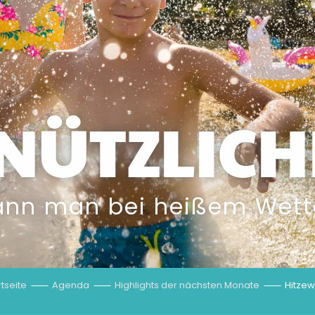
 NÜTZLICH
nn man bei heißem Wett
rtseite
Agenda
Highlights der nächsten Monate
Hitzew