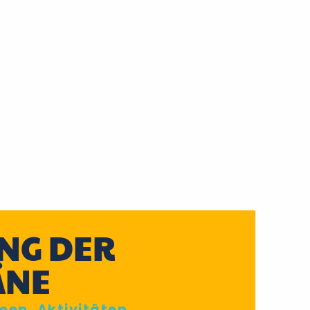
Im’Hotel
Ferienhäuser mit Pool
NG DER
ÄNE
een, Aktivitäten...