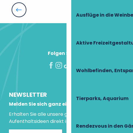
Château de Civray de Touraine
La Bélandre - Croisière promenade
Alexander Calder
Ausflüge in die Weinb
Les Jardins du Cabri
Musée de la Poterne
Détours de Loire
Aktive Freizeitgestal
Folgen Sie uns!
Wohlbefinden, Entsp
NEWSLETTER
Tierparks, Aquarium
Melden Sie sich ganz einfach an!
Erhalten Sie alle unsere guten Tipps und
Aufenthaltsideen direkt in Ihre Mailbox.
Rendezvous in den Gä