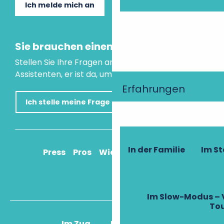
Ich melde mich an
Sie brauchen einen Rat?
Stellen Sie Ihre Fragen an unseren virtuellen
Assistenten, er ist da, um Ihnen zu helfen.
Erfahrungen
Ich stelle meine Frage
In der Familie
Im S
Press
Pros
Wie komme ich an?
Im Slow-Modus – 
To
Im Zug
Im Flugzeug