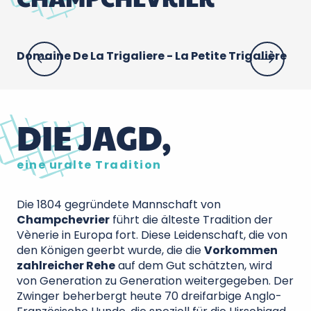
Domaine De La Trigaliere - La Petite Trigalière
De
Ch
DIE JAGD,
eine uralte Tradition
Die 1804 gegründete Mannschaft von
Champchevrier
führt die älteste Tradition der
Vènerie in Europa fort. Diese Leidenschaft, die von
den Königen geerbt wurde, die die
Vorkommen
zahlreicher Rehe
auf dem Gut schätzten, wird
von Generation zu Generation weitergegeben. Der
Zwinger beherbergt heute 70 dreifarbige Anglo-