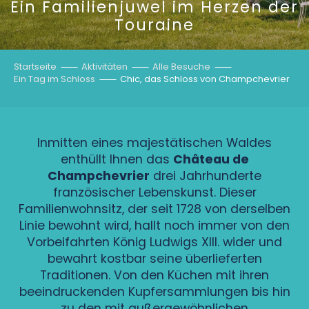
Ein Familienjuwel im Herzen der
Touraine
Startseite
Aktivitäten
Alle Besuche
Ein Tag im Schloss
Chic, das Schloss von Champchevrier
Inmitten eines majestätischen Waldes
enthüllt Ihnen das
Château de
Champchevrier
drei Jahrhunderte
französischer Lebenskunst. Dieser
Familienwohnsitz, der seit 1728 von derselben
Linie bewohnt wird, hallt noch immer von den
Vorbeifahrten König Ludwigs XIII. wider und
bewahrt kostbar seine überlieferten
Traditionen. Von den Küchen mit ihren
beeindruckenden Kupfersammlungen bis hin
zu den mit außergewöhnlichen