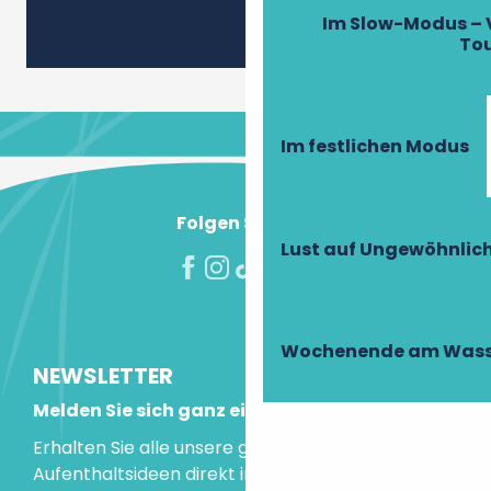
Ajouter 
Teilen
Im Slow-Modus – 
To
Im festlichen Modus
Folgen Sie uns!
Lust auf Ungewöhnlic
Wochenende am Wass
NEWSLETTER
Melden Sie sich ganz einfach an!
Erhalten Sie alle unsere guten Tipps und
Aufenthaltsideen direkt in Ihre Mailbox.