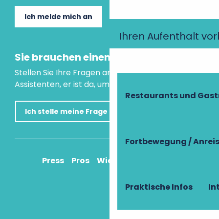
Ich melde mich an
Ihren Aufenthalt vo
Sie brauchen einen Rat?
Stellen Sie Ihre Fragen an unseren virtuellen
Assistenten, er ist da, um Ihnen zu helfen.
Restaurants und Gas
Ich stelle meine Frage
Fortbewegung / Anrei
Press
Pros
Wie komme ich an?
Praktische Infos
In