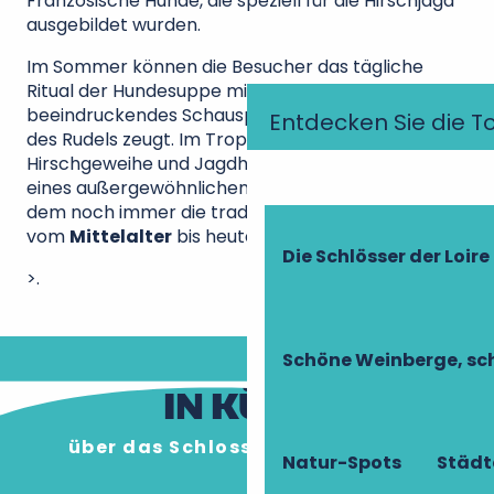
Französische Hunde, die speziell für die Hirschjagd
ausgebildet wurden.
Im Sommer können die Besucher das tägliche
Ritual der Hundesuppe miterleben, ein
beeindruckendes Schauspiel, das von der Disziplin
Entdecken Sie die T
des Rudels zeugt. Im Trophäensaal erzählen
Hirschgeweihe und Jagdhörner die Geschichte
eines außergewöhnlichen
Ortes der Vènerie
, an
dem noch immer die traditionellen Klingeltöne
vom
Mittelalter
bis heute erklingen.
Die Schlösser der Loire
>.
Schöne Weinberge, sch
IN KÜRZE
über das Schloss Champchevrier
Natur-Spots
Städt