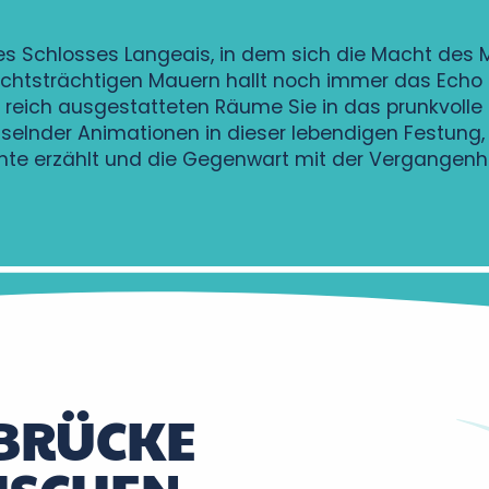
es Schlosses Langeais, in dem sich die Macht des Mi
ichtsträchtigen Mauern hallt noch immer das Echo 
ie reich ausgestatteten Räume Sie in das prunkvoll
selnder Animationen in dieser lebendigen Festung, i
te erzählt und die Gegenwart mit der Vergangenhe
BRÜCKE