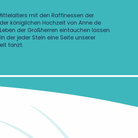
ttelalters mit den Raffinessen der
der königlichen Hochzeit von Anne de
e Leben der Großherren eintauchen lassen.
n der jeder Stein eine Seite unserer
it tanzt.