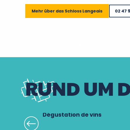
Mehr über das Schloss Langeais
02 47 
RUND UM D
Dégustation de vins