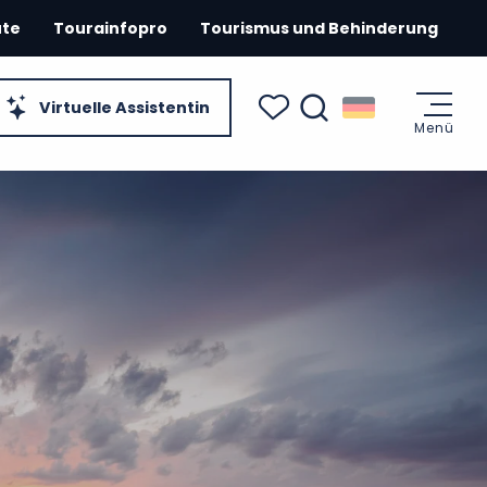
ute
Tourainfopro
Tourismus und Behinderung
Virtuelle Assistentin
Menü
Suche
Voir les favoris