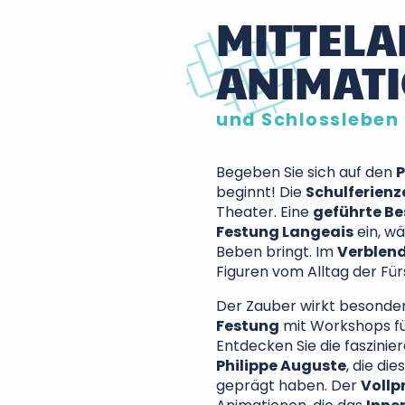
MITTELA
ANIMAT
und Schlossleben
Begeben Sie sich auf den
P
beginnt! Die
Schulferienz
Theater. Eine
geführte Be
Festung Langeais
ein, w
Beben bringt. Im
Verblen
Figuren vom Alltag der Für
Der Zauber wirkt besonde
Festung
mit Workshops fü
Entdecken Sie die faszini
Philippe Auguste
, die di
geprägt haben. Der
Vollp