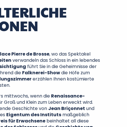
LTERLICHE
IONEN
lace Pierre de Brosse
, wo das Spektakel
eiten
verwandeln das Schloss in ein lebendes
sichtigung
führt Sie in die Geheimnisse der
ährend die
Falknerei-Show
die Höfe zum
dungszimmer
erzählen Ihnen kostümierte
sten.
rs mittwochs, wenn die
Renaissance-
r Groß und Klein zum Leben erweckt wird.
erende Geschichte von
Jean Briçonnet
und
eses
Eigentum des Instituts
maßgeblich
reis für Erwachsene
beinhaltet all diese