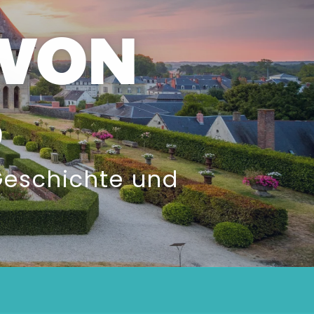
 VON
S
 Geschichte und