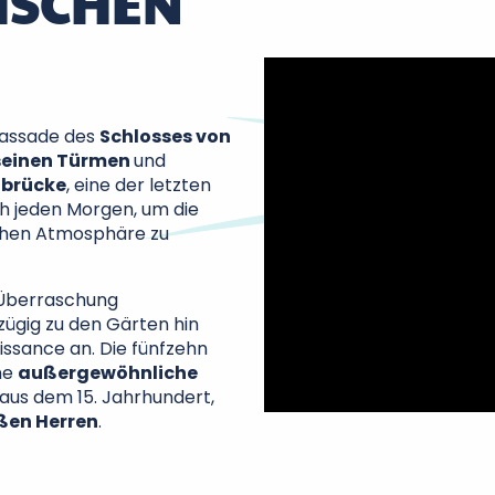
ISCHEN
 Fassade des
Schlosses von
seinen Türmen
und
brücke
, eine der letzten
ch jeden Morgen, um die
ichen Atmosphäre zu
 Überraschung
zügig zu den Gärten hin
issance an. Die fünfzehn
ne
außergewöhnliche
us dem 15. Jahrhundert,
ßen Herren
.