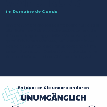
WANDERUNG
im Domaine de Candé
Im Schatten der großen Bäume können Sie also in
aller Ruhe Ihre Picknickdecke ausbreiten und die
Ruhe der Umgebung genießen. Wenn Sie es lieber
gemütlich haben möchten, befinden sich in der
Nähe drei Gourmetrestaurants:
L’évidence
mit
seinem Sternekoch Gaëtan Evrard, das
domaine
de la Tortinière
und das
Château d’Artigny
.
Entdecken Sie unsere anderen
UNUMGÄNGLICH