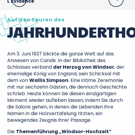
L'Évidence
Ch
Auf den Spuren des
JAHRHUNDERTHO
Am 3. Juni 1937 blickte die ganze Welt auf das
Anwesen von Candé. In der Bibliothek des
Schlosses verband
der Herzog von Windsor
, der
ehemalige König von England, sein Schicksal mit
dem von
Wallis Simpson
. Eine intime Zeremonie
mit nur sechzehn Gästen, die dennoch Geschichte
schrieb. Heute können Sie diesen einzigartigen
Moment wieder aufleben lassen, indem Sie durch
die Salons gehen, in denen die Liebenden ihre
Namen in die Holzvertäfelung ritzten, ein
bewegendes Zeugnis ihrer Passage.
Die
Themenführung „Windsor-Hochzeit“