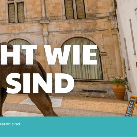
CHT WIE
 SIND
deren sind