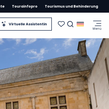
ute
Tourainfopro
Tourismus und Behinderung
Virtuelle Assistentin
Menü
Suche
Voir les favoris