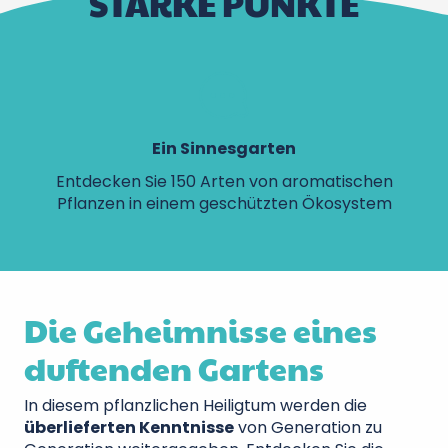
STARKE PUNKTE
Ein Sinnesgarten
Entdecken Sie 150 Arten von aromatischen
Te
Pflanzen in einem geschützten Ökosystem
Die Geheimnisse eines
duftenden Gartens
In diesem pflanzlichen Heiligtum werden die
überlieferten Kenntnisse
von Generation zu