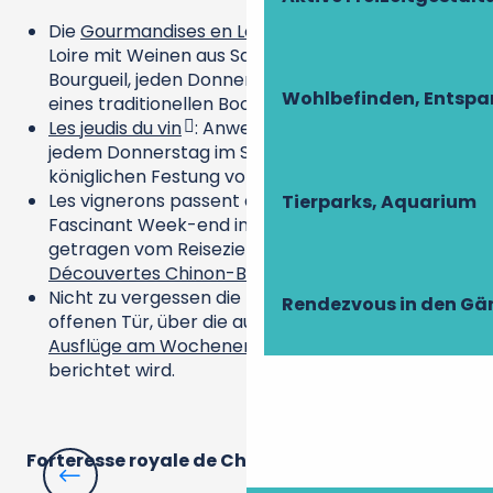
Die
Gourmandises en Loire
: Weinprobe auf der
Loire mit Weinen aus Saint-Nicolas-de-
Bourgueil, jeden Donnerstagmorgen an Bord
Wohlbefinden, Entsp
eines traditionellen Bootes.
Les jeudis du vin
: Anwesenheit von Winzern an
jedem Donnerstag im Sommer in der
königlichen Festung von Chinon.
Les vignerons passent à table im Juli und Le
Tierparks, Aquarium
Fascinant Week-end in diesem Herbst,
getragen vom Reiseziel
Vignobles et
Découvertes Chinon-Bourgueil-Azay
.
Nicht zu vergessen die zahlreichen Tage der
Rendezvous in den Gä
offenen Tür, über die auf unserer Seite über die
Ausflüge am Wochenende
angemessen
berichtet wird.
Forteresse royale de Chinon
Ch
La