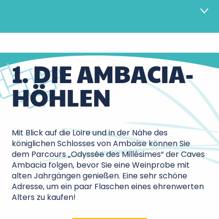
1
Top 1
1. DIE AMBACIA-
HÖHLEN
2
Top 2
3
Top 3
Mit Blick auf die Loire und in der Nähe des
königlichen Schlosses von Amboise können Sie
dem Parcours „Odyssée des Millésimes“ der Caves
4
Top 4
Ambacia folgen, bevor Sie eine Weinprobe mit
alten Jahrgängen genießen. Eine sehr schöne
Adresse, um ein paar Flaschen eines ehrenwerten
5
Alters zu kaufen!
Top 5