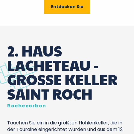
6
Entdecken Sie
Top 6
7
Top 7
2. HAUS
8
Top 8
LACHETEAU -
9
Top 9
GROSSE KELLER S
AINT ROCH
10
Top 10
Rochecorbon
Tauchen Sie ein in die größten Höhlenkeller, die in
der Touraine eingerichtet wurden und aus dem 12.