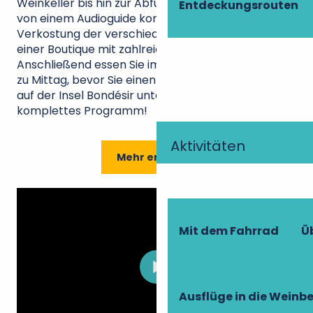
Weinkeller bis hin zur Abfüllung. Das Ganze wird
Entdeckungsrouten
von einem Audioguide kommentiert! Die
Verkostung der verschiedenen Weine findet in
einer Boutique mit zahlreichen Referenzen statt.
Anschließend essen Sie im Restaurant Gueuleton
zu Mittag, bevor Sie einen Verdauungsspaziergang
auf der Insel Bondésir unternehmen. Ein
komplettes Programm!
Aktivitäten
Mehr erfahren
Mit dem Fahrrad
Ü
Ausflüge in die Weinb