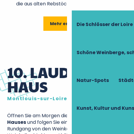
die aus alten Rebstöcken hergestellt wird.
Mehr erfahren
Die Schlösser der Loire
Schöne Weinberge, sch
10. LAUDACIUS-
HAUS
Natur-Spots
Städt
Montlouis-sur-Loire
Kunst, Kultur und Ku
Öffnen Sie am Morgen die Tür des
Laudacius-
Hauses
und folgen Sie einem kompletten
Rundgang von den Weinkellern über den