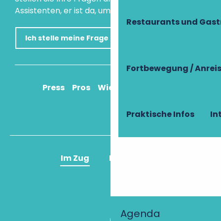
Assistenten, er ist da, um Ihnen zu helfen.
Restaurants und Gas
Ich stelle meine Frage
Fortbewegung / Anrei
Press
Pros
Wie komme ich an?
Praktische Infos
In
Im Zug
Im Flugzeug
Agenda