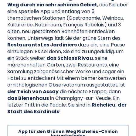
Weg durch ein sehr schönes Gebiet
, das Sie über
eine spezielle App und entlang von 5
thematischen Stationen (Gastronomie, Weinbau,
Kulturerbe, Naturraum, François Rabelais) und 3
alten, neu gestalteten Bahnhöfen entdecken
können. Unterwegs lädt Sie der grüne Stern des
Restaurants Les Jardiniers
dazu ein, eine Pause
einzulegen. Es sei denn, Sie sind zu ungeduldig, um
ein Stück weiter
das Schloss Rivau
, seine
märchenhaften Gärten, zwei Restaurants, eine
Sammlung zeitgenössischer Werke und sogar ein
Hotel zu entdecken! Mit einem bemerkenswerten
ornithologischen Observatorium ausgestattet, ist
der Teich von Assay
die nächste Etappe, dann
das Bienenhaus
in Champigny-sur-Veude. Ein
letzter Tritt in die Pedale: Sie sind in
Richelieu, der
Stadt des Kardinals
!
App für den Grünen Weg Richelieu-Chinon
herunterladen