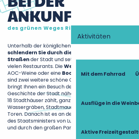
BEI DER
ANKUNFT
des grünen Weges Richelieu Chinon
Aktivitäten
Unterhalb der königlichen Festung von Chinon
schlendern Sie durch die mittelalterlichen
Straßen
der Stadt und setzen Sie sich in eines der
vielen Restaurants. Die
Weinprobe
der lokalen
AOC-Weine oder eine
Bootstour auf der Vienne
Mit dem Fahrrad
Ü
sind zwei weitere schöne Optionen! In Richelieu
bringt Ihnen ein Besuch des Museums die
Geschichte der Stadt näher, die nicht weniger als
18 Stadthäuser zählt, ganz zu schweigen von den
Ausflüge in die Weinb
Wassergräben, Stadtmauern und monumentalen
Toren. Danach ist es an der Zeit, die ideale Stadt
des Staatsministers von Ludwig XIII. zu erkunden
und durch den großen Park zu schlendern.
Aktive Freizeitgestal