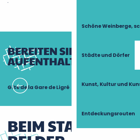
.
Schöne Weinberge, sc
BEREITEN SIE IHREN
Städte und Dörfer
AUFENTHALT VOR
Kunst, Kultur und Ku
Gîte de la Gare de Ligré
Di
Entdeckungsrouten
BEIM START UND