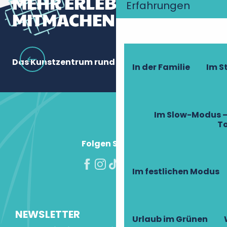
MEHR ERLEBNISSE ZUM
Erfahrungen
MITMACHEN
Das Kunstzentrum rund um die Weide
Da
In der Familie
Im 
Im Slow-Modus –
T
Folgen Sie uns!
Im festlichen Modus
NEWSLETTER
Urlaub im Grünen