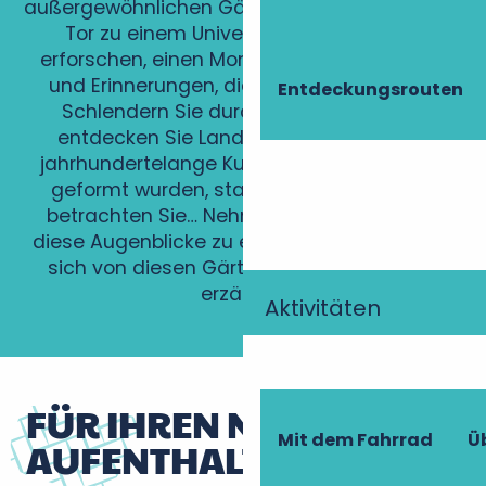
außergewöhnlichen Gärten, in denen jeder ein
Tor zu einem Universum ist, das es zu
erforschen, einen Moment, den es zu teilen
und Erinnerungen, die es zu schaffen gilt.
Entdeckungsrouten
Schlendern Sie durch duftende Alleen,
entdecken Sie Landschaften, die durch
jahrhundertelange Kunst und Leidenschaft
geformt wurden, staunen Sie, atmen Sie,
betrachten Sie… Nehmen Sie sich die Zeit,
diese Augenblicke zu erleben und lassen Sie
sich von diesen Gärten ihre Geheimnisse
erzählen.
Aktivitäten
FÜR IHREN NÄCHSTEN
Mit dem Fahrrad
Ü
AUFENTHALT