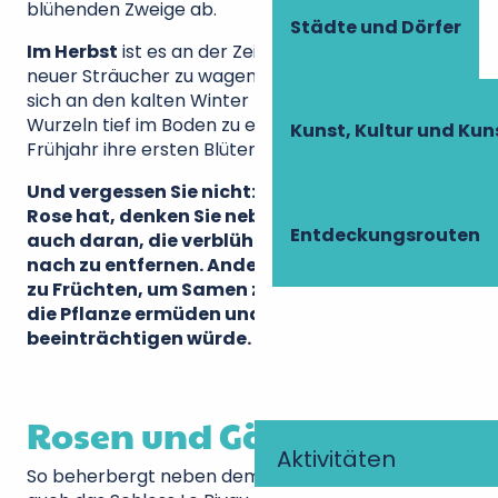
blühenden Zweige ab.
Städte und Dörfer
Im Herbst
ist es an der Zeit, sich an die Pflanzung
neuer Sträucher zu wagen. Sie haben dann Zeit,
sich an den kalten Winter zu gewöhnen, ihre
Wurzeln tief im Boden zu entwickeln und sollten im
Kunst, Kultur und Ku
Frühjahr ihre ersten Blüten hervorbringen.
Und vergessen Sie nicht: Egal, welche Sorte Ihre
Rose hat, denken Sie neben dem Beschneiden
Entdeckungsrouten
auch daran, die verblühten Blüten nach und
nach zu entfernen. Andernfalls wird die Blüte
zu Früchten, um Samen zu produzieren, was
die Pflanze ermüden und die Blüte
beeinträchtigen würde.
Rosen und Gärten
Aktivitäten
So beherbergt neben dem
Schloss Villandry