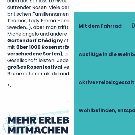
auch das Schloss Le Rivau eine große Sammlung
duftender Rosen. Viele der Sträucher tragen einen
britischen Familiennamen (The Pilgrim, Graham
Thomas, Lady Emma Hamilton, Queen of
Mit dem Fahrrad
Ü
Sweden…), aber man trifft auch auf Brocéliande,
Michelangelo und andere Blanche Moreau.
Das
Gartendorf Chédigny
steht dem in nichts nach,
mit
über 1000 Rosensträuchern (270
verschiedene Sorten)
, die 3000 Stauden
Ausflüge in die Weinb
Gesellschaft leisten! Jedes Jahr wird im Juni ein
großes Rosenfestival
veranstaltet, wenn eine
Blume schöner als die andere ist.
Aktive Freizeitgestal
>.
Wohlbefinden, Entsp
MEHR ERLEBNISSE ZUM
MITMACHEN