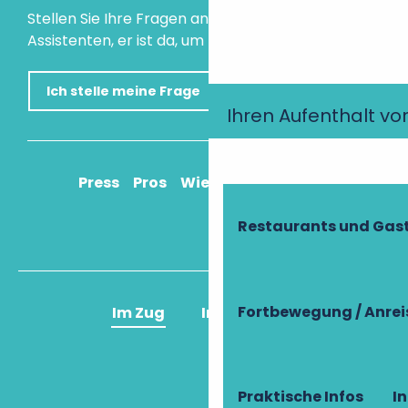
Stellen Sie Ihre Fragen an unseren virtuellen
Assistenten, er ist da, um Ihnen zu helfen.
Ich stelle meine Frage
Ihren Aufenthalt vo
Press
Pros
Wie komme ich an?
Restaurants und Gas
Fortbewegung / Anrei
Im Zug
Im Flugzeug
Praktische Infos
I