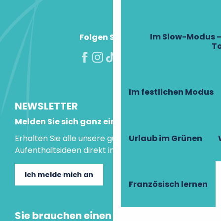
Im Slow-Modus –
Folgen Sie uns!
T
Im festlichen Modus
NEWSLETTER
Melden Sie sich ganz einfach an!
Urlaub im Grünen
Erhalten Sie alle unsere guten Tipps und
Aufenthaltsideen direkt in Ihre Mailbox.
Ich melde mich an
Französisch lernen
Sie brauchen einen Rat?