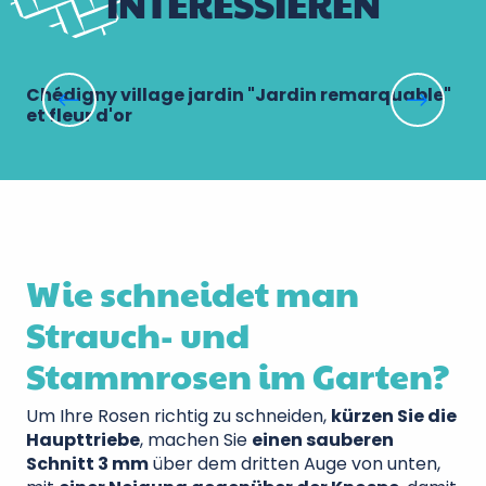
INTERESSIEREN
Chédigny village jardin "Jardin remarquable"
Pr
et fleur d'or
Wie schneidet man
Strauch- und
Stammrosen im Garten?
Um Ihre Rosen richtig zu schneiden,
kürzen Sie die
Haupttriebe
, machen Sie
einen sauberen
Schnitt 3 mm
über dem dritten Auge von unten,