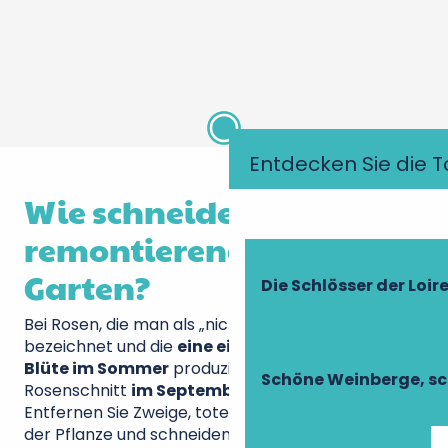
Château de Valmer - Vins et Jardins
Entdecken Sie die T
Wie schneidet man nicht
remontierende Rosen im
Garten?
Die Schlösser der Loir
Bei Rosen, die man als „nicht remontierend“
bezeichnet und die
eine einzige wunderschöne
Blüte im Sommer
produzieren, wird der
Schöne Weinberge, sc
Rosenschnitt
im September
durchgeführt.
Entfernen Sie Zweige, tote oder kranke Äste von
der Pflanze und schneiden Sie die gerade