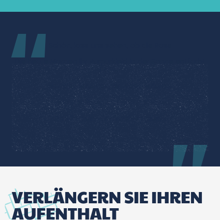
Schön, lass uns sehen, ob die Rose
Die heute Morgen ihr Purpurkleid in der Sonne entfärbt
hatte,
Hat sie diese Vesper nicht verloren,
Die Falten ihres purpurnen Kleides,
Und ihr Teint dem deinen gleich
.
VERLÄNGERN SIE IHREN
AUFENTHALT