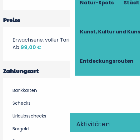
Natur-Spots
Städt
Preise
Kunst, Kultur und Ku
Erwachsene, voller Tarif
Ab
99,00 €
Entdeckungsrouten
Zahlungsart
Bankkarten
Schecks
Urlaubsschecks
Aktivitäten
Bargeld