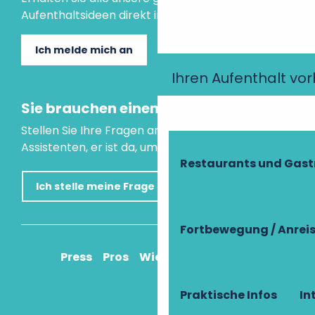
Aufenthaltsideen direkt in Ihre Mailbox.
Ich melde mich an
Ihren Aufenthalt vo
Sie brauchen einen Rat?
Stellen Sie Ihre Fragen an unseren virtuellen
Assistenten, er ist da, um Ihnen zu helfen.
Restaurants und Gas
Ich stelle meine Frage
Fortbewegung / Anrei
Press
Pros
Wie komme ich an?
Praktische Infos
In