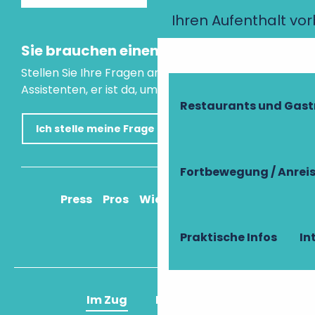
Ihren Aufenthalt vo
Sie brauchen einen Rat?
Stellen Sie Ihre Fragen an unseren virtuellen
Assistenten, er ist da, um Ihnen zu helfen.
Restaurants und Gas
Ich stelle meine Frage
Fortbewegung / Anrei
Press
Pros
Wie komme ich an?
Praktische Infos
In
Im Zug
Im Flugzeug