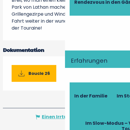
Breil, wo man einen kleinen Abstecher zum 
Rendezvous in den Gä
Park von Lathan machen kann. Mit 
Grillengezirpe und Wind in den Haaren geht die 
Fahrt weiter in der wunderschönen Landschaft 
der Touraine!
Dokumentation
Erfahrungen
Boucle 26
In der Familie
Im S
Einen Irrtum angeben
Im Slow-Modus – 
To