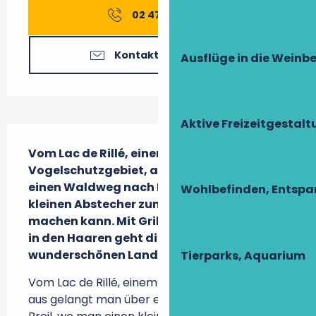
02 47 96 58
▒▒
Kontaktieren Sie uns
Ausflüge in die Weinb
Aktive Freizeitgestal
Beschreibung
Vom Lac de Rillé, einem 
Vogelschutzgebiet, aus gelangt man über 
einen Waldweg nach Breil, wo man einen 
Wohlbefinden, Entsp
kleinen Abstecher zum Park von Lathan 
machen kann. Mit Grillengezirpe und Wind 
in den Haaren geht die Fahrt weiter in der 
wunderschönen Landschaft der Touraine!
Tierparks, Aquarium
Vom Lac de Rillé, einem Vogelschutzgebiet, 
aus gelangt man über einen Waldweg nach 