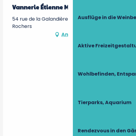
Vannerie Étienne Métézeau
Ausflüge in die Weinb
54 rue de la Galandière, 37190 Villaines-les-
Rochers
Anfahrt
Aktive Freizeitgestal
Wohlbefinden, Entsp
Tierparks, Aquarium
Rendezvous in den Gä