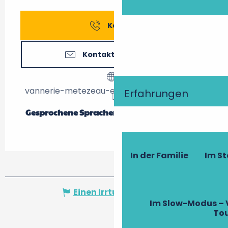
Kontakt
Kontaktieren Sie uns
vannerie-metezeau-etienne.blog4ever.com
Erfahrungen
Gesprochene Sprachen
Gesprochene Sprachen
In der Familie
Im S
Einen Irrtum angeben
Im Slow-Modus – 
To