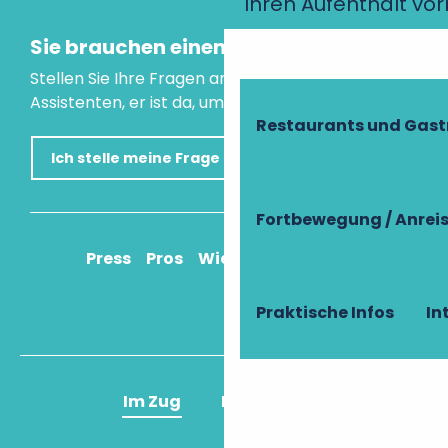
Ihren Aufenthalt vo
Sie brauchen einen Rat?
Stellen Sie Ihre Fragen an unseren virtuellen
Assistenten, er ist da, um Ihnen zu helfen.
Restaurants und Gas
Ich stelle meine Frage
Fortbewegung / Anrei
Press
Pros
Wie komme ich an?
Praktische Infos
In
Im Zug
Im Flugzeug