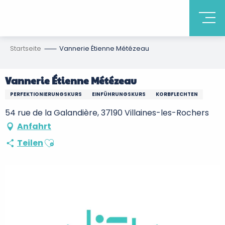
Startseite
Vannerie Étienne Métézeau
Vannerie Étienne Métézeau
PERFEKTIONIERUNGSKURS
EINFÜHRUNGSKURS
KORBFLECHTEN
54 rue de la Galandière, 37190 Villaines-les-Rochers
Anfahrt
Ajouter aux favoris
Teilen